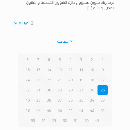
فريديريك فلورن مسؤول دائرة الشؤون القنصلية والقانون
المدني ونائبته
[…]
اقرا المزيد
السابقة
8
7
6
5
4
3
2
1
16
15
14
13
12
11
10
9
24
23
22
21
20
19
18
17
32
31
30
29
28
27
26
25
40
39
38
37
36
35
34
33
48
47
46
45
44
43
42
41
55
54
53
52
51
50
49