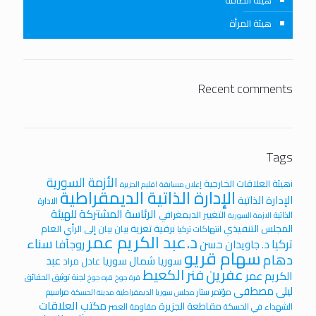
هيئة المرأة
Recent comments
Tags
الأزمة السورية
iهيئة العلاقات الخارجية
إعلان مسابقة
اقليم الجزيرة
الإدارة الذاتية الديمقراطية
الإدارة الذاتية
الادارة
الرئاسة المشتركة للهيئة
التغيير الديمغرافي
الذاتية
الازمة السورية
المجلس التنفيذي
برقية تعزية
بيان
بيان إلى الرأي العام
انتهاكات تركيا
د.عبد الكريم عمر
سناء
تركيا
روجآفا
د. جاويدان حسن
سهام قريو
دهام
عبد
سوريا
شمال سوريا
عادل مراد
عفرين
فنر الكعيط
الكريم عمر
لجنة توثيق الحقائق
قرة جوخ
قره جوخ
ليلى مصطفى
مؤتمر ستار
مراسيم
مجلس سوريا الديمقراطية
مدينة الحسكة
مكتب العلاقات
مقاطعة الجزيرة
الشهداء في الحسكة
مقاومة العصر