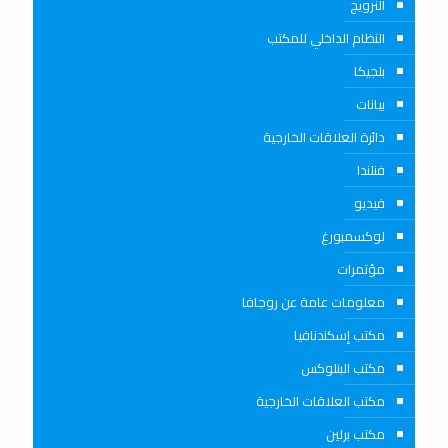
النرويج
النظام الداخلي للمكتب
بلجيكا
بيانات
دائرة العلاقات الخارجية
فنلندا
فيديو
لوكسمبورغ
مؤتمرات
معلومات عامة عن روجافا
مكتب إسكندنافيا
مكتب البنلوكس
مكتب العلاقات الخارجية
مكتب برلين