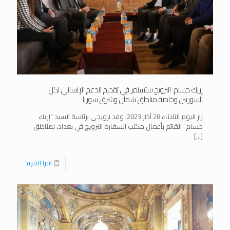
إريك حسام: النرويج ستستمر في تقديم الدعم الإنساني لكل
السوريين وخاصة مناطق شمال وشرق سوريا
زار اليوم الثلاثاء 28 آذار 2023، وفد نرويجي برئاسة السيد “إريك
حسام” القائم بأعمال مكتب السفارة النرويج في بغداد، لمناطق
[…]
اقرا المزيد