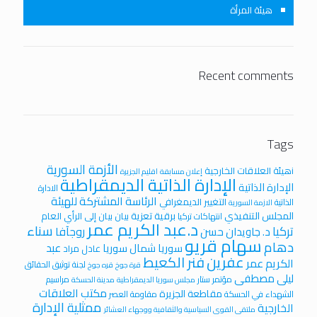
هيئة المرأة
Recent comments
Tags
الأزمة السورية
iهيئة العلاقات الخارجية
إعلان مسابقة
اقليم الجزيرة
الإدارة الذاتية الديمقراطية
الإدارة الذاتية
الادارة
الرئاسة المشتركة للهيئة
التغيير الديمغرافي
الذاتية
الازمة السورية
المجلس التنفيذي
برقية تعزية
بيان
بيان إلى الرأي العام
انتهاكات تركيا
د.عبد الكريم عمر
سناء
تركيا
روجآفا
د. جاويدان حسن
سهام قريو
دهام
عبد
سوريا
شمال سوريا
عادل مراد
عفرين
فنر الكعيط
الكريم عمر
لجنة توثيق الحقائق
قرة جوخ
قره جوخ
ليلى مصطفى
مؤتمر ستار
مراسيم
مجلس سوريا الديمقراطية
مدينة الحسكة
مكتب العلاقات
مقاطعة الجزيرة
الشهداء في الحسكة
مقاومة العصر
ممثلية الإدارة
الخارجية
ملتقى القوى السياسية والثقافية ووجهاء العشائر