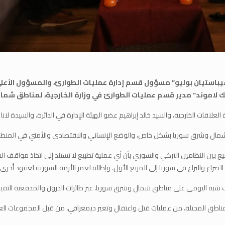
فد كندي برئاسة السيد “سيباستيان بوليو” مسؤول قسم إدارة عمليات الطوارئ، والمسؤو
يك لاموند” مدير قسم عمليات الطوارئ في وزارة الخارجية، لمناطق شما
علاقات الخارجية، والسيد خالد إبراهيم عضو الهيئة الإدارة في الدائرة، والسيدة لانا 
وشمال وشرق سوريا بشكل خاص، والوضع الإنساني والاقتصادي والأمني في المنط
بيع بين النظامين التركي والسوري بأن أي عملية تطبيع لا تستند إلى اتخاذ مواقف ا
 شبه اليومي على مناطق شمال وشرق سوريا، عبر طائرات الدرون والمدفعية الثقيلة وض
ناطق المحتلة، من عمليات قتل واعتقال وتغير ديمغرافي، من قبل المجموعات العسكر