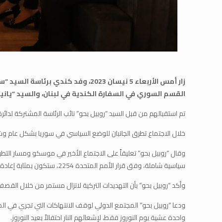
زار أمس الأربعاء 5 نيسان 2023، و
القسم السوري في السفارة الكندية في لبنان، والسيد “يان
تم استقبالهم من قبل السيد “روبيل بحو” نائب الرئاسة المشتركة لدائرة ال
خلال الاجتماع تطرق الجانبان للوضع السياسي في سوريا بشكل عام 
وقال “روبيل بحو” تعليقاً على الاجتماع الأخير في موسكو ومسار التط
سياسية شاملة، وفق قرار الأمم المتحدة 2254، ستكون بمثابة إعادة الصراع والنزاع في سوريا إلى المربع الأول، وإطالة لعمر الأزمة السورية لعقود أخرى، وسيكون لذلك تداعيات خطيرة ونتائج غير محمودة.
وأكد “روبيل بحو” بأن التهديدات التركية لاتزال مستمر من خلال القصف
ودعا “روبيل بحو” المجتمع الدولي لوقف الانتهاكات التي تجري في الم
واحدة عشية يوم النوروز فقط، لإشعالهم النار احتفالاً بعيد النوروز.