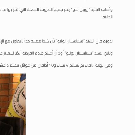
وأضاف السيد “روبيل بحو” رغم جميع الظروف الصعبة التي تمر بها منا
الذاتية.
بدوره قال السيد “سيباستيان بوليو” بأن كندا ممتنة جداً للتعاون مع
وتابع السيد “سيباستيان بوليو” أود أن أغتنم هذه الفرصة أيضًا للتعبير
وفي نهاية اللقاء تم تسليم 4 نساء و10 أطفال من عوائل تنظيم داعش، وفق وثيقة تسليم رسمية بين الإدارة الذاتية لشمال وشرق سوريا ودولة كندا.