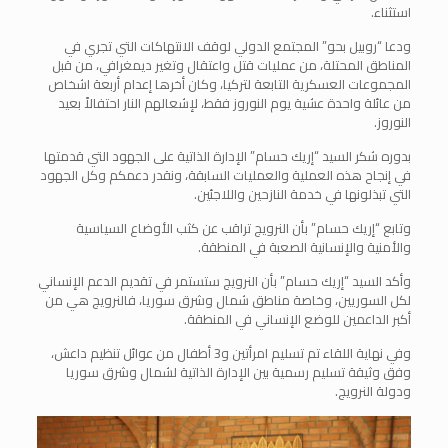
استثناء.
ودعا “روبيل بحو” المجتمع الدولي لوقف الانتهاكات التي تجري في
المناطق المحتلة، من عمليات قتل واعتقال وتغير ديمغرافي، من قبل
المجموعات العسكرية التابعة لتركيا، وكان أخرها إعدام أربعة اشخاص
من عائلة واحدة عشية يوم النوروز فقط، لإشعالهم النار احتفالاً بعيد
النوروز.
بدوره شكر السيد “إريك حسام” الإدارة الذاتية على الجهود التي قدمتها
في إنجاح هذه العملية والعمليات السابقة، ونقدر دعمكم وكل الجهود
التي تبذلونها في خدمة النازحين واللاجئين.
وتابع “إريك حسام” بأن النرويج تراقب عن كثب الأوضاع السياسية
والأمنية والإنسانية الصعبة في المنطقة.
وأكد السيد “إريك حسام” بأن النرويج ستستمر في تقديم الدعم الإنساني
لكل السوريين، وخاصة مناطق شمال وشرق سوريا، فالنرويج هي من
أكبر الداعمين للوضع الإنساني في المنطقة.
وفي نهاية اللقاء تم تسليم امرأتين و3 أطفال من عوائل تنظيم داعش،
وفق وثيقة تسليم رسمية بين الإدارة الذاتية لشمال وشرق سوريا
ودولة النرويج.