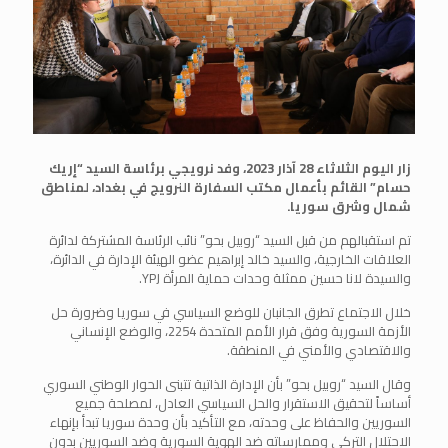
زار اليوم الثلاثاء 28 آذار 2023، وفد نرويجي برئاسة السيد “إريك
حسام” القائم بأعمال مكتب السفارة النرويج في بغداد، لمناطق
شمال وشرق سوريا.
تم استقبالهم من قبل السيد “روبيل بحو” نائب الرئاسة المشتركة لدائرة
العلاقات الخارجية، والسيد خالد إبراهيم عضو الهيئة الإدارة في الدائرة،
والسيدة لانا حسين ممثلة وحدات حماية المرأة YPJ.
خلال الاجتماع تطرق الجانبان للوضع السياسي في سوريا وضرورة حل
الأزمة السورية وفق قرار الأمم المتحدة 2254، والوضع الإنساني
والاقتصادي والأمني في المنطقة.
وقال السيد “روبيل بحو” بأن الإدارة الذاتية تتبنى الحوار الوطني السوري
أساساً لتحقيق الاستقرار والحل السياسي العادل، لمصلحة جميع
السوريين والحفاظ على وحدته، مع التأكيد بأن وحدة سوريا تبدأ بإنهاء
الاحتلال التركي وممارساته ضد الهوية السورية وضد السوريين بدون