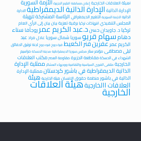
الأزمة السورية
iهيئة العلاقات الخارجية
إعلان مسابقة
اقليم الجزيرة
الإدارة الذاتية الديمقراطية
الإدارة الذاتية
الادارة
الرئاسة المشتركة للهيئة
التغيير الديمغرافي
الذاتية
الازمة السورية
المجلس التنفيذي
برقية تعزية
بيان
بيان إلى الرأي العام
انتهاكات تركيا
د.عبد الكريم عمر
سناء
تركيا
روجآفا
د. جاويدان حسن
سهام قريو
دهام
عبد
سوريا
شمال سوريا
عادل مراد
عفرين
فنر الكعيط
الكريم عمر
لجنة توثيق الحقائق
قرة جوخ
قره جوخ
ليلى مصطفى
مؤتمر ستار
مراسيم
مجلس سوريا الديمقراطية
مدينة الحسكة
مكتب العلاقات
مقاطعة الجزيرة
الشهداء في الحسكة
مقاومة العصر
ممثلية الإدارة
الخارجية
ملتقى القوى السياسية والثقافية ووجهاء العشائر
الذاتية الديمقراطية في باشور كردستان
ممثلية الإدارة
هيئة
الذاتية في باشور
منظمة حقوق الانسان
هيئة الخارجية
هيئة العلاقات
العلاقات االخارجية
الخارجية