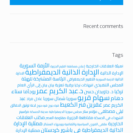
Recent comments
Tags
الأزمة السورية
iهيئة العلاقات الخارجية
إعلان مسابقة
اقليم الجزيرة
الإدارة الذاتية الديمقراطية
الإدارة الذاتية
الادارة
الرئاسة المشتركة للهيئة
التغيير الديمغرافي
الذاتية
الازمة السورية
المجلس التنفيذي
برقية تعزية
بيان
بيان إلى الرأي العام
انتهاكات تركيا
د.عبد الكريم عمر
سناء
تركيا
روجآفا
د. جاويدان حسن
سهام قريو
دهام
عبد
سوريا
شمال سوريا
عادل مراد
عفرين
فنر الكعيط
الكريم عمر
لجنة توثيق الحقائق
قرة جوخ
قره جوخ
ليلى مصطفى
مؤتمر ستار
مراسيم
مجلس سوريا الديمقراطية
مدينة الحسكة
مكتب العلاقات
مقاطعة الجزيرة
الشهداء في الحسكة
مقاومة العصر
ممثلية الإدارة
الخارجية
ملتقى القوى السياسية والثقافية ووجهاء العشائر
الذاتية الديمقراطية في باشور كردستان
ممثلية الإدارة