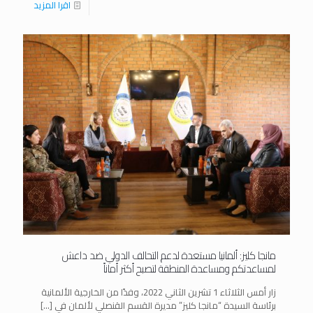
اقرا المزيد
مانجا كليز: ألمانيا مستعدة لدعم التحالف الدولي ضد داعش
لمساعدتكم ومساعدة المنطقة لتصبح أكثر أماناً
زار أمس الثلاثاء 1 تشرين الثاني 2022، وفدًا من الخارجية الألمانية
برئاسة السيدة “مانجا كليز” مديرة القسم القنصلي لألمان في
[…]