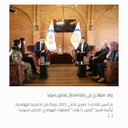
وفد هولندي في زيارة لشمال وشرق سوريا
زار أمس الثلاثاء 1 تشرين الثاني 2022، وفدًا من الخارجية الهولندية
ترأسه السيد “إيميل دا بونت” المبعوث الهولندي الخاص لسوريا،
[…]