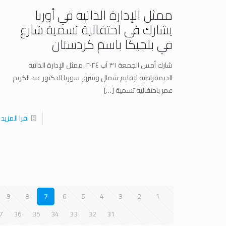
ممثل الإدارة الذاتية في أوربا
يشارك في احتفالية تسمية شارع
في بلجيكا باسم كردستان
شارك أمس الجمعة ٣١ آب ٢٠٢٤، ممثل الإدارة الذاتية
الديمقراطية لإقليم شمال وشرق سوريا الدكتور عبد الكريم
عمر باحتفالية تسمية
[…]
اقرا المزيد
9
8
7
6
5
4
3
2
1
7
36
35
34
33
32
31