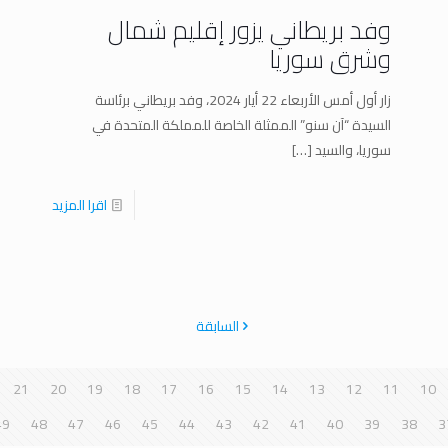
وفد بريطاني يزور إقليم شمال
وشرق سوريا
زار أول أمس الأربعاء 22 أيار 2024، وفد بريطاني برئاسة
السيدة “آن سنو” الممثلة الخاصة للمملكة المتحدة في
سوريا، والسيد
[…]
اقرا المزيد
السابقة
21
20
19
18
17
16
15
14
13
12
11
10
49
48
47
46
45
44
43
42
41
40
39
38
3