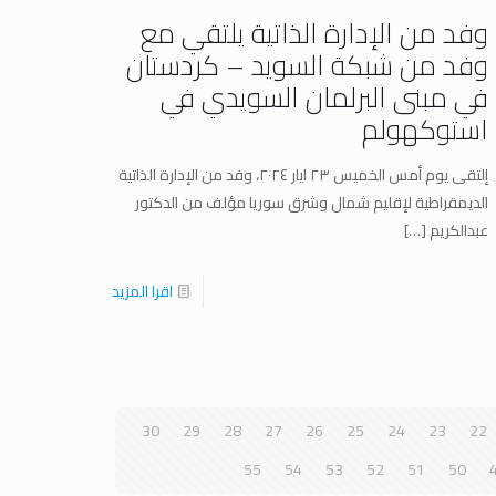
وفد من الإدارة الذاتية يلتقي مع
وفد من شبكة السويد – كردستان
في مبنى البرلمان السويدي في
استوكهولم
إلتقى يوم أمس الخميس ٢٣ ايار ٢٠٢٤، وفد من الإدارة الذاتية
الديمقراطية لإقليم شمال وشرق سوريا مؤلف من الدكتور
عبدالكريم
[…]
اقرا المزيد
30
29
28
27
26
25
24
23
22
55
54
53
52
51
50