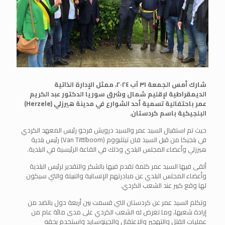
شارك أمس الجمعة ٣١ آب ٢٠٢٤، ممثل الإدارة الذاتية
الديمقراطية لإقليم شمال وشرق سوريا الدكتور عبد الكريم
عمر باحتفالية تسمية أحد الشوارع في مدينة هيرزلي (Herzele)
البلجيكية باسم كردستان.
حيث تم استقبال السيد عمر والسيد درويش فرحو رئيس المعهد الكردي
في بلجيكا من قبل السيد فان تيتلبووم (Van Tittlboom) رئيس بلدية
هيرزلي وأعضاء المجلس البلدي وذلك في القاعة الرئيسية في البلدية.
ألقى فيها السيد عمر كلمة تقدم فيها بالشكر والتقدير لرئيس البلدية
وأعضاء المجلس البلدي عن مبادرتهم الإنسانية والنبيلة والتي سيكون
لها وقع كبير عند الشعب الكردي.
وتكلم السيد عمر عن كردستان التي قسمت بين أربعة دول بالضد من
إرادة شعبها، وما تعرض له الشعب الكردي على مدى مائة عام من
عمليات القتل والتهجير والاعتقال والجينوسايد واستخدم بحقه