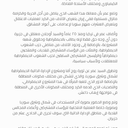
الكيمياوي ومختلف الأسلحة الفتاكة.
وتابع عمر بأن معاناة هذا الشعب الذي يناضل من أجل الحرية والكرامة
ماتزال مستمرة ففي إيران يتعرض الآلاف من الكرد لعمليات الاعتقال
ويتعرض العشرات منهم سنويا لإعدامات على أعواد المشانق.
وأضاف عمر في تركيا ومنذ ٢٥ عاماً والسيد أوجلان معتقل في جزيرة
دون أي وجه حق فقط لإنه يطالب بالديمقراطية وحقوق شعبه
المشروعة، بالإضافة إلى وجود الآلاف من مناضلي حزب الشعوب
الديمقراطية، والمئات من الرؤساء المشتركين للبلديات والمنتخبين
ديمقراطياً والرئيسين المشتركين السابقين لحزب الشعوب الديمقراطية
للمعتقلات ولأسباب سياسية،
وتطرق السيد عمر عن ثورة روج آفا ومشروع الإدارة الذاتية الديمقراطية
لشمال وشرق سوريا، والذي تتشكل من مختلف مكونات المنطقة
بالإضافة الدور الذي تلعبه المرأة في هذا المشروع الديمقراطي،
والتضحيات الذي قدمه الكرد ومختلف المكونات الأخرى في المنطقة
في مواجهة إرهاب داعش.
وتم وضع الحضور بصورة آخر المستجدات في شمال وشرق سوريا
وبصورة خاصة العملية الانتخابية للرؤساء المشتركين وأعضاء المجالس
البلدية في مناطق الإدارة الذاتية التي سوف تجرى في الحادي عشر من
حزيران.
ومن ثم توجه الجميع إلى الشارع الذي سمي باسم كردستان وقام