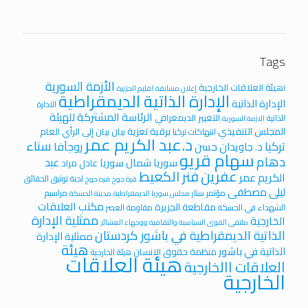
Tags
الأزمة السورية
iهيئة العلاقات الخارجية
إعلان مسابقة
اقليم الجزيرة
الإدارة الذاتية الديمقراطية
الإدارة الذاتية
الادارة
الرئاسة المشتركة للهيئة
التغيير الديمغرافي
الذاتية
الازمة السورية
المجلس التنفيذي
برقية تعزية
بيان
بيان إلى الرأي العام
انتهاكات تركيا
د.عبد الكريم عمر
سناء
تركيا
روجآفا
د. جاويدان حسن
سهام قريو
دهام
عبد
سوريا
شمال سوريا
عادل مراد
عفرين
فنر الكعيط
الكريم عمر
لجنة توثيق الحقائق
قرة جوخ
قره جوخ
ليلى مصطفى
مؤتمر ستار
مراسيم
مجلس سوريا الديمقراطية
مدينة الحسكة
مكتب العلاقات
مقاطعة الجزيرة
الشهداء في الحسكة
مقاومة العصر
ممثلية الإدارة
الخارجية
ملتقى القوى السياسية والثقافية ووجهاء العشائر
الذاتية الديمقراطية في باشور كردستان
ممثلية الإدارة
هيئة
الذاتية في باشور
منظمة حقوق الانسان
هيئة الخارجية
هيئة العلاقات
العلاقات االخارجية
الخارجية