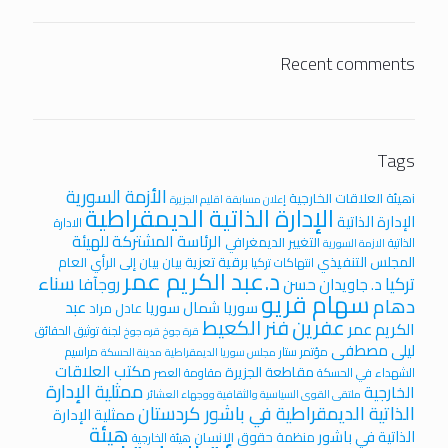
Recent comments
Tags
الأزمة السورية
iهيئة العلاقات الخارجية
إعلان مسابقة
اقليم الجزيرة
الإدارة الذاتية الديمقراطية
الإدارة الذاتية
الادارة
الرئاسة المشتركة للهيئة
التغيير الديمغرافي
الذاتية
الازمة السورية
المجلس التنفيذي
برقية تعزية
بيان
بيان إلى الرأي العام
انتهاكات تركيا
د.عبد الكريم عمر
سناء
تركيا
روجآفا
د. جاويدان حسن
سهام قريو
دهام
عبد
سوريا
شمال سوريا
عادل مراد
عفرين
فنر الكعيط
الكريم عمر
لجنة توثيق الحقائق
قرة جوخ
قره جوخ
ليلى مصطفى
مؤتمر ستار
مراسيم
مجلس سوريا الديمقراطية
مدينة الحسكة
مكتب العلاقات
مقاطعة الجزيرة
الشهداء في الحسكة
مقاومة العصر
ممثلية الإدارة
الخارجية
ملتقى القوى السياسية والثقافية ووجهاء العشائر
الذاتية الديمقراطية في باشور كردستان
ممثلية الإدارة
هيئة
الذاتية في باشور
منظمة حقوق الانسان
هيئة الخارجية