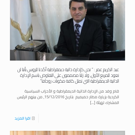
عبد الكريم عمر : ” نحن كإدارة ذاتية ديمقراطية أكَدنا للروس بأننا لن
نعود للمربع الأول, ولا زلنا مصممون على التفاوض باسم الإدارة
الذاتية الديمقراطية التي تمثل كافة مكونات روجآفا”
قام وفد من الإدارة الذاتية الديمقراطية و الأحزاب السياسية
الكردية بزيارة مطار حميميم بتاريخ 15/12/2016, من بينهم الرئيس
المشترك لهيئة
[…]
اقرا المزيد