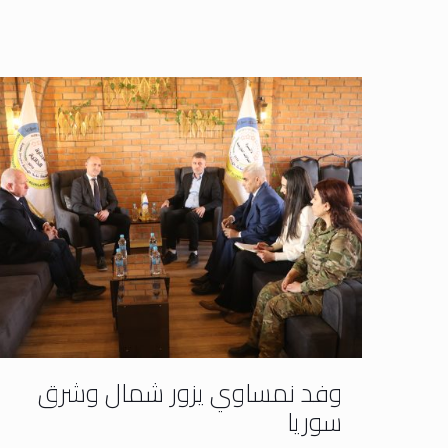
وفد نمساوي يزور شمال وشرق
سوريا