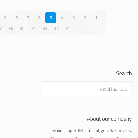
9
8
7
6
5
4
3
2
1
7
36
35
34
33
32
31
Search
About our company
Mauris imperdiet, urna mi, gravida sod ales.