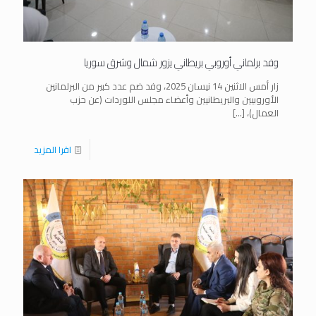
وفد برلماني أوروبي بريطاني يزور شمال وشرق سوريا
زار أمس الاثنين 14 نيسان 2025، وفد ضم عدد كبير من البرلمانين
الأوروبيين والبريطانيين وأعضاء مجلس اللوردات (عن حزب
العمال)،
[…]
اقرا المزيد