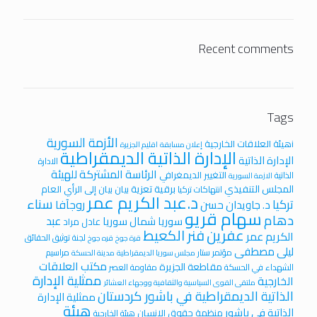
Recent comments
Tags
الأزمة السورية
iهيئة العلاقات الخارجية
إعلان مسابقة
اقليم الجزيرة
الإدارة الذاتية الديمقراطية
الإدارة الذاتية
الادارة
الرئاسة المشتركة للهيئة
التغيير الديمغرافي
الذاتية
الازمة السورية
المجلس التنفيذي
برقية تعزية
بيان
بيان إلى الرأي العام
انتهاكات تركيا
د.عبد الكريم عمر
سناء
تركيا
روجآفا
د. جاويدان حسن
سهام قريو
دهام
عبد
سوريا
شمال سوريا
عادل مراد
عفرين
فنر الكعيط
الكريم عمر
لجنة توثيق الحقائق
قرة جوخ
قره جوخ
ليلى مصطفى
مؤتمر ستار
مراسيم
مجلس سوريا الديمقراطية
مدينة الحسكة
مكتب العلاقات
مقاطعة الجزيرة
الشهداء في الحسكة
مقاومة العصر
ممثلية الإدارة
الخارجية
ملتقى القوى السياسية والثقافية ووجهاء العشائر
الذاتية الديمقراطية في باشور كردستان
ممثلية الإدارة
هيئة
الذاتية في باشور
منظمة حقوق الانسان
هيئة الخارجية