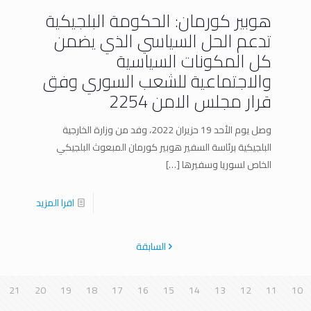
هوبير كورمان: الحكومة البلجيكية
تدعم الحل السياسي الذي يضمن
كل المكونات السياسية
والاجتماعية للشعب السوري وفق
قرار مجلس الامن 2254
وصل يوم الأحد 19 حزيران 2022، وفد من وزارة الخارجية
البلجيكية برئاسة السفير هوبير كورمان المبعوث البلجيكي
الخاص لسوريا وسفيرها
[…]
اقرا المزيد
السابقة
21
20
19
18
17
16
15
14
13
12
11
10