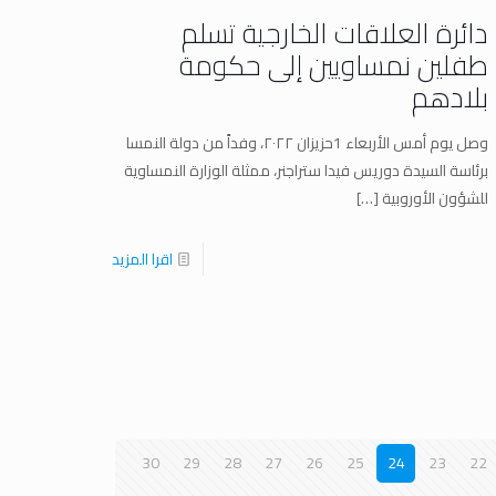
دائرة العلاقات الخارجية تسلم
طفلين نمساويين إلى حكومة
بلادهم
وصل يوم أمس الأربعاء 1حزيزان ٢٠٢٢، وفداً من دولة النمسا
برئاسة السيدة دوريس فيدا ستراجنر، ممثلة الوزارة النمساوية
للشؤون الأوروبية
[…]
اقرا المزيد
30
29
28
27
26
25
24
23
22