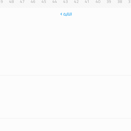
49
48
47
46
45
44
43
42
41
40
39
38
3
التالية