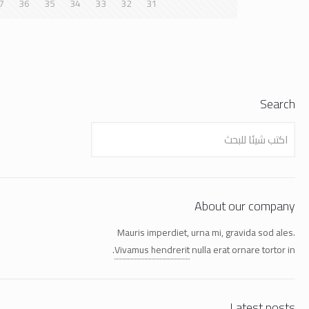
7
36
35
34
33
32
31
Search
About our company
Mauris imperdiet, urna mi, gravida sod ales.
Vivamus hendrerit
nulla erat ornare tortor in.
Latest posts