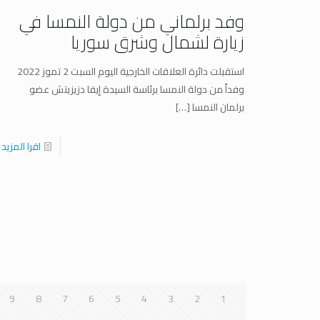
وفد برلماني من دولة النمسا في
زيارة لشمال وشرق سوريا
استقبلت دائرة العلاقات الخارجية اليوم السبت 2 تموز 2022
وفداً من دولة النمسا برئاسة السيدة إيفا دزيزيتش عضو
برلمان النمسا
[…]
اقرا المزيد
9
8
7
6
5
4
3
2
1