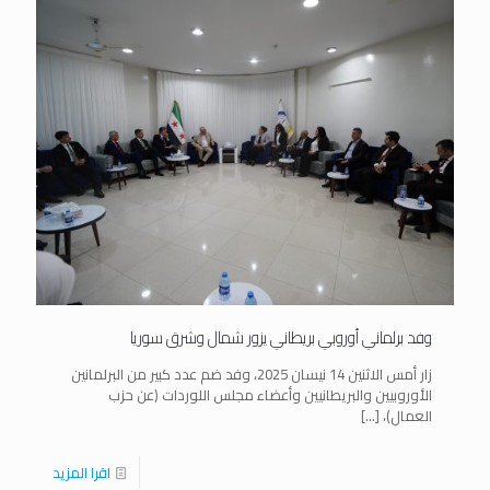
وفد برلماني أوروبي بريطاني يزور شمال وشرق سوريا
زار أمس الاثنين 14 نيسان 2025، وفد ضم عدد كبير من البرلمانين
الأوروبيين والبريطانيين وأعضاء مجلس اللوردات (عن حزب
العمال)،
[…]
اقرا المزيد