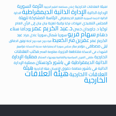
الأزمة السورية
iهيئة العلاقات الخارجية
إعلان مسابقة
اقليم الجزيرة
الإدارة الذاتية الديمقراطية
الإدارة الذاتية
الادارة
الرئاسة المشتركة للهيئة
التغيير الديمغرافي
الذاتية
الازمة السورية
المجلس التنفيذي
برقية تعزية
بيان
بيان إلى الرأي العام
انتهاكات تركيا
د.عبد الكريم عمر
سناء
تركيا
روجآفا
د. جاويدان حسن
سهام قريو
دهام
عبد
سوريا
شمال سوريا
عادل مراد
عفرين
فنر الكعيط
الكريم عمر
لجنة توثيق الحقائق
قرة جوخ
قره جوخ
ليلى مصطفى
مؤتمر ستار
مراسيم
مجلس سوريا الديمقراطية
مدينة الحسكة
مكتب العلاقات
مقاطعة الجزيرة
الشهداء في الحسكة
مقاومة العصر
ممثلية الإدارة
الخارجية
ملتقى القوى السياسية والثقافية ووجهاء العشائر
الذاتية الديمقراطية في باشور كردستان
ممثلية الإدارة
هيئة
الذاتية في باشور
منظمة حقوق الانسان
هيئة الخارجية
هيئة العلاقات
العلاقات االخارجية
الخارجية