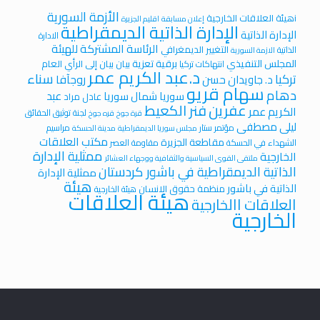
الأزمة السورية
iهيئة العلاقات الخارجية
إعلان مسابقة
اقليم الجزيرة
الإدارة الذاتية الديمقراطية
الإدارة الذاتية
الادارة
الرئاسة المشتركة للهيئة
التغيير الديمغرافي
الذاتية
الازمة السورية
المجلس التنفيذي
برقية تعزية
بيان
بيان إلى الرأي العام
انتهاكات تركيا
د.عبد الكريم عمر
سناء
تركيا
روجآفا
د. جاويدان حسن
سهام قريو
دهام
عبد
سوريا
شمال سوريا
عادل مراد
عفرين
فنر الكعيط
الكريم عمر
لجنة توثيق الحقائق
قرة جوخ
قره جوخ
ليلى مصطفى
مؤتمر ستار
مراسيم
مجلس سوريا الديمقراطية
مدينة الحسكة
مكتب العلاقات
مقاطعة الجزيرة
الشهداء في الحسكة
مقاومة العصر
ممثلية الإدارة
الخارجية
ملتقى القوى السياسية والثقافية ووجهاء العشائر
الذاتية الديمقراطية في باشور كردستان
ممثلية الإدارة
هيئة
الذاتية في باشور
منظمة حقوق الانسان
هيئة الخارجية
هيئة العلاقات
العلاقات االخارجية
الخارجية