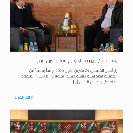
وفد دنماركي يزور مناطق إقليم شمال وشرق سوريا
زار أمس الخميس، 24 تشرين الأول 2024، وفداً رسمياً من
المملكة الدنماركية برئاسة السيد “نيكولاس هاريس” المبعوث
الدنماركي الخاص للصراع
[…]
اقرا المزيد