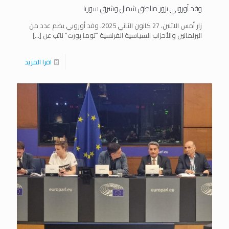
وفد أوروبي يزور مناطق شمال وشرق سوريا
زار أمس الاثنين، 27 كانون الثاني 2025، وفد أوروبي يضم عدد من
البرلمانين والأحزاب السياسية الفرنسية “توما پورت” نائب عن
[…]
اقرا المزيد