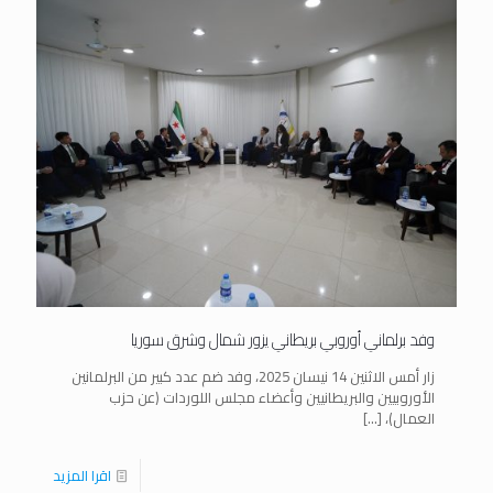
وفد برلماني أوروبي بريطاني يزور شمال وشرق سوريا
زار أمس الاثنين 14 نيسان 2025، وفد ضم عدد كبير من البرلمانين
الأوروبيين والبريطانيين وأعضاء مجلس اللوردات (عن حزب
العمال)،
[…]
اقرا المزيد