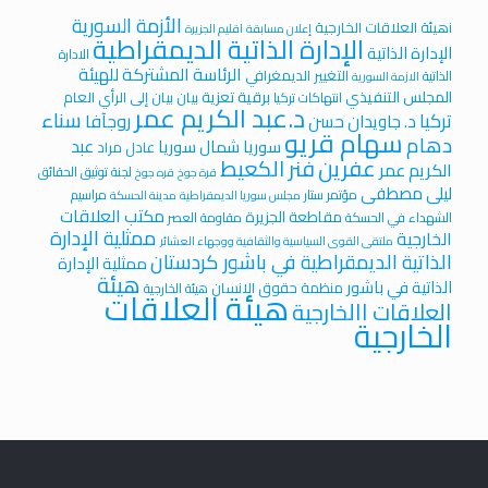
الأزمة السورية
iهيئة العلاقات الخارجية
إعلان مسابقة
اقليم الجزيرة
الإدارة الذاتية الديمقراطية
الإدارة الذاتية
الادارة
الرئاسة المشتركة للهيئة
التغيير الديمغرافي
الذاتية
الازمة السورية
المجلس التنفيذي
برقية تعزية
بيان
بيان إلى الرأي العام
انتهاكات تركيا
د.عبد الكريم عمر
سناء
تركيا
روجآفا
د. جاويدان حسن
سهام قريو
دهام
عبد
سوريا
شمال سوريا
عادل مراد
عفرين
فنر الكعيط
الكريم عمر
لجنة توثيق الحقائق
قرة جوخ
قره جوخ
ليلى مصطفى
مؤتمر ستار
مراسيم
مجلس سوريا الديمقراطية
مدينة الحسكة
مكتب العلاقات
مقاطعة الجزيرة
الشهداء في الحسكة
مقاومة العصر
ممثلية الإدارة
الخارجية
ملتقى القوى السياسية والثقافية ووجهاء العشائر
الذاتية الديمقراطية في باشور كردستان
ممثلية الإدارة
هيئة
الذاتية في باشور
منظمة حقوق الانسان
هيئة الخارجية
هيئة العلاقات
العلاقات االخارجية
الخارجية