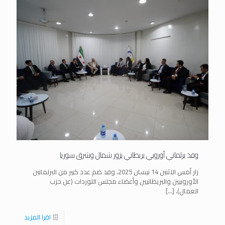
وفد برلماني أوروبي بريطاني يزور شمال وشرق سوريا
زار أمس الاثنين 14 نيسان 2025، وفد ضم عدد كبير من البرلمانين
الأوروبيين والبريطانيين وأعضاء مجلس اللوردات (عن حزب
العمال)،
[…]
اقرا المزيد