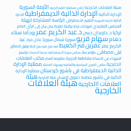
الأزمة السورية
iهيئة العلاقات الخارجية
إعلان مسابقة
اقليم الجزيرة
الإدارة الذاتية الديمقراطية
الإدارة الذاتية
الادارة
الرئاسة المشتركة للهيئة
التغيير الديمغرافي
الذاتية
الازمة السورية
المجلس التنفيذي
برقية تعزية
بيان
بيان إلى الرأي العام
انتهاكات تركيا
د.عبد الكريم عمر
سناء
تركيا
روجآفا
د. جاويدان حسن
سهام قريو
دهام
عبد
سوريا
شمال سوريا
عادل مراد
عفرين
فنر الكعيط
الكريم عمر
لجنة توثيق الحقائق
قرة جوخ
قره جوخ
ليلى مصطفى
مؤتمر ستار
مراسيم
مجلس سوريا الديمقراطية
مدينة الحسكة
مكتب العلاقات
مقاطعة الجزيرة
الشهداء في الحسكة
مقاومة العصر
ممثلية الإدارة
الخارجية
ملتقى القوى السياسية والثقافية ووجهاء العشائر
الذاتية الديمقراطية في باشور كردستان
ممثلية الإدارة
هيئة
الذاتية في باشور
منظمة حقوق الانسان
هيئة الخارجية
هيئة العلاقات
العلاقات االخارجية
الخارجية