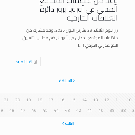
وفد من منظمات المجتمع
المدني في أوروبا يزور دائرة
العلاقات الخارجية
زار اليوم الثلاثاء، 28 تشرين الأول 2025، وفد مشترك من
منظمات المجتمع المدني في أوروبا، يضم مجلس التنسيق
الكونفدرالي الكردي
[…]
اقرا المزيد
السابقة
21
20
19
18
17
16
15
14
13
12
11
10
49
48
47
46
45
44
43
42
41
40
39
38
3
التالية