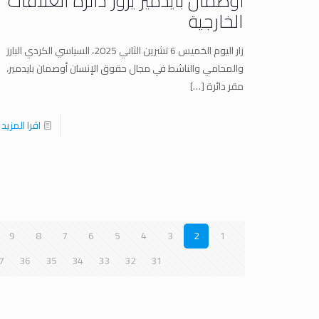
أوصمان بايدمير يزور دائرة العلاقات
الخارجية
زار اليوم الخميس 6 تشرين الثاني 2025، السياسي الكردي البارز
والمحامي والناشط في مجال حقوق الإنسان أوصمان بايدمير،
مقر دائرة
[…]
اقرا المزيد
9
8
7
6
5
4
3
2
1
7
36
35
34
33
32
31