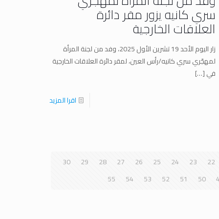
وفد من لجنة المرأة لمهجّري
سري كانيه يزور مقر دائرة
العلاقات الخارجية
زار اليوم الأحد 19 تشرين الأول 2025، وفد من لجنة المرأة
لمهجّري سري كانيه/رأس العين، لمقر دائرة العلاقات الخارجية
في
[…]
اقرا المزيد
30
29
28
27
26
25
24
23
22
55
54
53
52
51
50