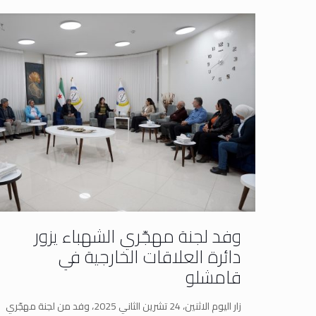
وفد لجنة مهجّري الشهباء يزور
دائرة العلاقات الخارجية في
قامشلو
زار اليوم الاثنين، 24 تشرين الثاني 2025، وفد من لجنة مهجّري