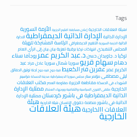
Tags
الأزمة السورية
iهيئة العلاقات الخارجية
إعلان مسابقة
اقليم الجزيرة
الإدارة الذاتية الديمقراطية
الإدارة الذاتية
الادارة
الرئاسة المشتركة للهيئة
التغيير الديمغرافي
الذاتية
الازمة السورية
المجلس التنفيذي
برقية تعزية
بيان
بيان إلى الرأي العام
انتهاكات تركيا
د.عبد الكريم عمر
سناء
تركيا
روجآفا
د. جاويدان حسن
سهام قريو
دهام
عبد
سوريا
شمال سوريا
عادل مراد
عفرين
فنر الكعيط
الكريم عمر
لجنة توثيق الحقائق
قرة جوخ
قره جوخ
ليلى مصطفى
مؤتمر ستار
مراسيم
مجلس سوريا الديمقراطية
مدينة الحسكة
مكتب العلاقات
مقاطعة الجزيرة
الشهداء في الحسكة
مقاومة العصر
ممثلية الإدارة
الخارجية
ملتقى القوى السياسية والثقافية ووجهاء العشائر
الذاتية الديمقراطية في باشور كردستان
ممثلية الإدارة
هيئة
الذاتية في باشور
منظمة حقوق الانسان
هيئة الخارجية
هيئة العلاقات
العلاقات االخارجية
الخارجية