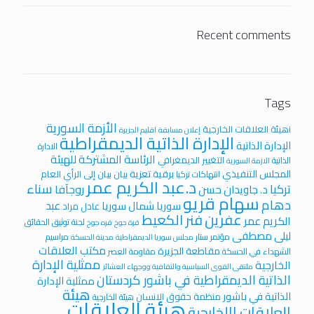
Recent comments
Tags
الأزمة السورية
iهيئة العلاقات الخارجية
إعلان مسابقة
اقليم الجزيرة
الإدارة الذاتية الديمقراطية
الإدارة الذاتية
الادارة
الرئاسة المشتركة للهيئة
التغيير الديمغرافي
الذاتية
الازمة السورية
المجلس التنفيذي
برقية تعزية
بيان
بيان إلى الرأي العام
انتهاكات تركيا
د.عبد الكريم عمر
سناء
تركيا
روجآفا
د. جاويدان حسن
سهام قريو
دهام
عبد
سوريا
شمال سوريا
عادل مراد
عفرين
فنر الكعيط
الكريم عمر
لجنة توثيق الحقائق
قرة جوخ
قره جوخ
ليلى مصطفى
مؤتمر ستار
مراسيم
مجلس سوريا الديمقراطية
مدينة الحسكة
مكتب العلاقات
مقاطعة الجزيرة
الشهداء في الحسكة
مقاومة العصر
ممثلية الإدارة
الخارجية
ملتقى القوى السياسية والثقافية ووجهاء العشائر
الذاتية الديمقراطية في باشور كردستان
ممثلية الإدارة
هيئة
الذاتية في باشور
منظمة حقوق الانسان
هيئة الخارجية
هيئة العلاقات
العلاقات االخارجية