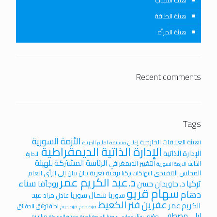
هيئة الشباب
هيئة الطاقة
هيئة المرأة
Recent comments
Tags
الأزمة السورية
iهيئة العلاقات الخارجية
إعلان مسابقة
اقليم الجزيرة
الإدارة الذاتية الديمقراطية
الإدارة الذاتية
الادارة
الرئاسة المشتركة للهيئة
التغيير الديمغرافي
الذاتية
الازمة السورية
المجلس التنفيذي
برقية تعزية
بيان
بيان إلى الرأي العام
انتهاكات تركيا
د.عبد الكريم عمر
سناء
تركيا
روجآفا
د. جاويدان حسن
سهام قريو
دهام
عبد
سوريا
شمال سوريا
عادل مراد
عفرين
فنر الكعيط
الكريم عمر
لجنة توثيق الحقائق
قرة جوخ
قره جوخ
ليلى مصطفى
مؤتمر ستار
مراسيم
مجلس سوريا الديمقراطية
مدينة الحسكة