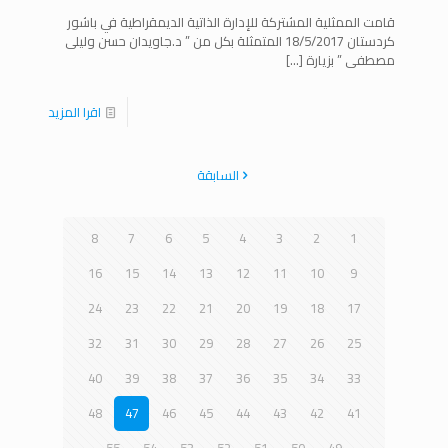
قامت الممثلية المشتركة للإدارة الذاتية الديمقراطية في باشور
كردستان 18/5/2017 المتمثلة بكل من ” د.جاويدان حسن وليلى
مصطفى ” بزيارة
[…]
اقرا المزيد
السابقة
8
7
6
5
4
3
2
1
16
15
14
13
12
11
10
9
24
23
22
21
20
19
18
17
32
31
30
29
28
27
26
25
40
39
38
37
36
35
34
33
48
47
46
45
44
43
42
41