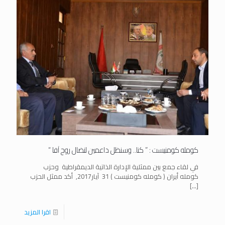
كومله كومنيست : ” كنا.. وسنظل داعمين لنضال روج آفا “
في لقاء جمع بين ممثلية الإدارة الذاتية الديمقراطية وحزب
كومله أيران ( كومله كومنيست ) 31 آيار2017, أكد ممثل الحزب
[…]
اقرا المزيد