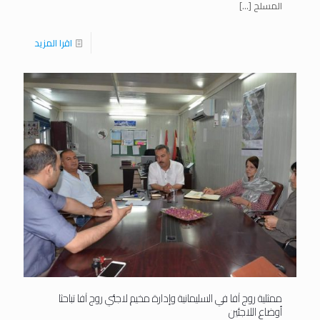
المسلح
[…]
اقرا المزيد
ممثلية روج آفا في السليمانية وإدارة مخيم لاجئي روج آفا تباحثا
أوضاع اللاجئين