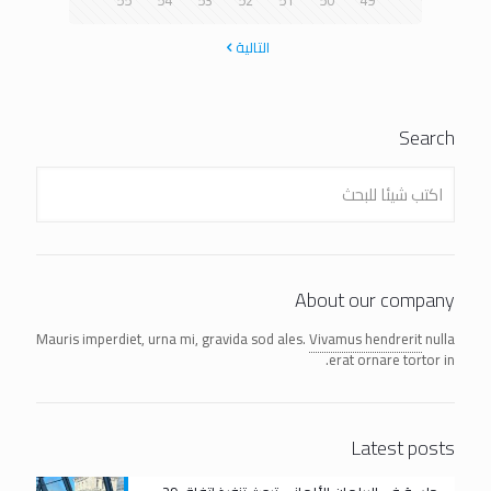
55
54
53
52
51
50
49
التالية
Search
About our company
Mauris imperdiet, urna mi, gravida sod ales.
Vivamus hendrerit
nulla
erat ornare tortor in.
Latest posts