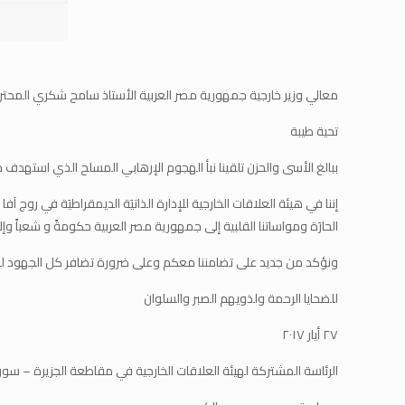
معالي وزير خارجية جمهورية مصر العربية الأستاذ سامح شكري المحتر
تحية طيبة
ببالغ الأسى والحزن تلقينا نبأ الهجوم الإرهابي المسلح الذي استهدف حافلة تقل اقباطاً في محافظة
إننا في هيئة العلاقات الخارجية للإدارة الذاتيَة الديمقراطيَة في روج
الحارَة ومواساتنا القلبية إلى جمهورية مصر العربية حكومةً و شعباً وإل
ونؤكد من جديد على تضامننا معكم وعلى ضرورة تضافر كل الجهود لمو
للضحايا الرحمة ولذويهم الصبر والسلوان
٢٧ أيار ٢٠١٧
الرئاسة المشتركة لهيئة العلاقات الخارجية في مقاطعة الجزيرة – سوري