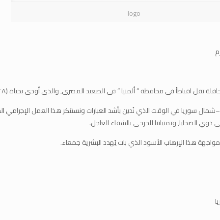
logo
م
 ” ألمنيا ” في الصعيد المصري, والذي أودى بحياة (٢٨) من المدنييَن العُزل بينهم عدد من الأطفال وإصابة آخرين.
 آفا –شمال سوريا في الوقت الذي نُدين بأشد العبارات ونستنكر هذا العمل الإجرامي ا
ى ذوي الضحايا, وتمنياتنا للجرحى بالشفاء العاجل.
اجهة هذا الإرهاب الأسود الذي بات يُهدد البشرية جمعاء.
ا