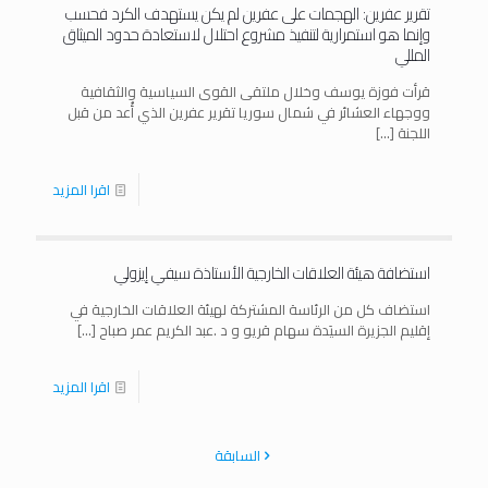
تقرير عفرين: الهجمات على عفرين لم يكن يستهدف الكرد فحسب
وإنما هو استمرارية لتنفيذ مشروع احتلال لاستعادة حدود الميثاق
المللي
قرأت فوزة يوسف وخلال ملتقى القوى السياسية والثقافية
ووجهاء العشائر في شمال سوريا تقرير عفرين الذي أُعد من قبل
اللجنة
[…]
اقرا المزيد
استضافة هيئة العلاقات الخارجية الأستاذة سيفي إيزولي
استضاف كل من الرئاسة المشتركة لهيئة العلاقات الخارجية في
إقليم الجزيرة السيَدة سهام قريو و د .عبد الكريم عمر صباح
[…]
اقرا المزيد
السابقة