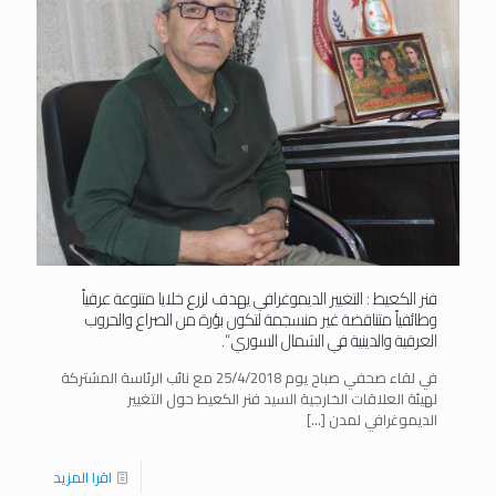
فنر الكعيط : التغيير الديموغرافي يهدف لزرع خلايا متنوعة عرقياً
وطائفياً متناقضة غير منسجمة لتكون بؤرة من الصراع والحروب
العرقية والدينية في الشمال السوري “.
في لقاء صحفي صباح يوم 25/4/2018 مع نائب الرئاسة المشتركة
لهيئة العلاقات الخارجية السيد فنر الكعيط حول التغيير
الديموغرافي لمدن
[…]
اقرا المزيد