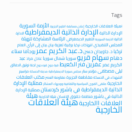
Tags
الأزمة السورية
iهيئة العلاقات الخارجية
إعلان مسابقة
اقليم الجزيرة
الإدارة الذاتية الديمقراطية
الإدارة الذاتية
الادارة
الرئاسة المشتركة للهيئة
التغيير الديمغرافي
الذاتية
الازمة السورية
المجلس التنفيذي
برقية تعزية
بيان
بيان إلى الرأي العام
انتهاكات تركيا
د.عبد الكريم عمر
سناء
تركيا
روجآفا
د. جاويدان حسن
سهام قريو
دهام
عبد
سوريا
شمال سوريا
عادل مراد
عفرين
فنر الكعيط
الكريم عمر
لجنة توثيق الحقائق
قرة جوخ
قره جوخ
ليلى مصطفى
مؤتمر ستار
مراسيم
مجلس سوريا الديمقراطية
مدينة الحسكة
مكتب العلاقات
مقاطعة الجزيرة
الشهداء في الحسكة
مقاومة العصر
ممثلية الإدارة
الخارجية
ملتقى القوى السياسية والثقافية ووجهاء العشائر
الذاتية الديمقراطية في باشور كردستان
ممثلية الإدارة
هيئة
الذاتية في باشور
منظمة حقوق الانسان
هيئة الخارجية
هيئة العلاقات
العلاقات االخارجية
الخارجية