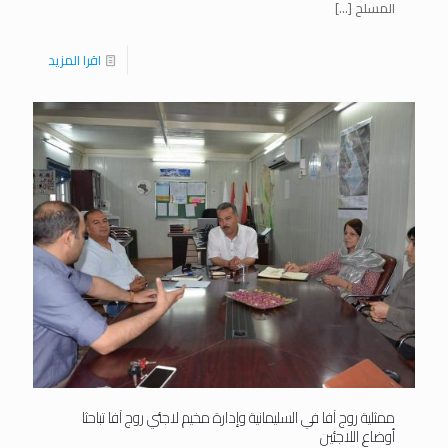
المسلح
[…]
اقرا المزيد
ممثلية روج آفا في السليمانية وإدارة مخيم لاجئي روج آفا تباحثا
أوضاع اللاجئين