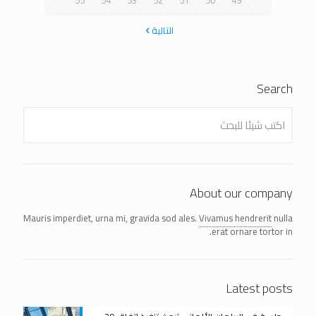
55
54
53
52
51
50
49
التالية
Search
About our company
Mauris imperdiet, urna mi, gravida sod ales.
Vivamus hendrerit
nulla
erat ornare tortor in.
Latest posts