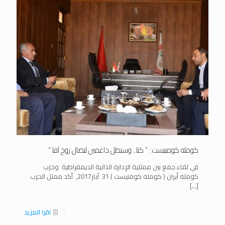
كومله كومنيست : ” كنا.. وسنظل داعمين لنضال روج آفا “
في لقاء جمع بين ممثلية الإدارة الذاتية الديمقراطية وحزب
كومله أيران ( كومله كومنيست ) 31 آيار2017, أكد ممثل الحزب
[…]
اقرا المزيد