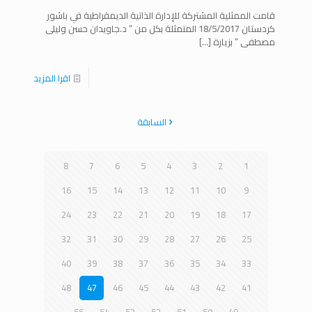
قامت الممثلية المشتركة للإدارة الذاتية الديمقراطية في باشور
كردستان 18/5/2017 المتمثلة بكل من ” د.جاويدان حسن وليلى
مصطفى ” بزيارة
[…]
اقرا المزيد
السابقة
8
7
6
5
4
3
2
1
16
15
14
13
12
11
10
9
24
23
22
21
20
19
18
17
32
31
30
29
28
27
26
25
40
39
38
37
36
35
34
33
48
47
46
45
44
43
42
41