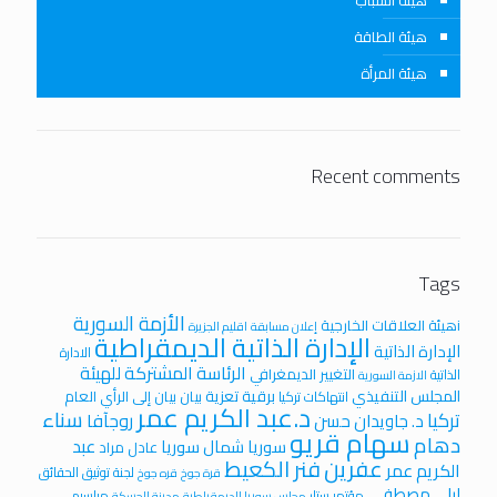
هيئة الشباب
هيئة الطاقة
هيئة المرأة
Recent comments
Tags
الأزمة السورية
iهيئة العلاقات الخارجية
إعلان مسابقة
اقليم الجزيرة
الإدارة الذاتية الديمقراطية
الإدارة الذاتية
الادارة
الرئاسة المشتركة للهيئة
التغيير الديمغرافي
الذاتية
الازمة السورية
المجلس التنفيذي
برقية تعزية
بيان
بيان إلى الرأي العام
انتهاكات تركيا
د.عبد الكريم عمر
سناء
تركيا
روجآفا
د. جاويدان حسن
سهام قريو
دهام
عبد
سوريا
شمال سوريا
عادل مراد
عفرين
فنر الكعيط
الكريم عمر
لجنة توثيق الحقائق
قرة جوخ
قره جوخ
ليلى مصطفى
مؤتمر ستار
مراسيم
مجلس سوريا الديمقراطية
مدينة الحسكة