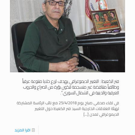
فنر الكعيط : التغيير الديموغرافي يهدف لزرع خلايا متنوعة عرقياً
وطائفياً متناقضة غير منسجمة لتكون بؤرة من الصراع والحروب
العرقية والدينية في الشمال السوري “.
في لقاء صحفي صباح يوم 25/4/2018 مع نائب الرئاسة المشتركة
لهيئة العلاقات الخارجية السيد فنر الكعيط حول التغيير
الديموغرافي لمدن
[…]
اقرا المزيد