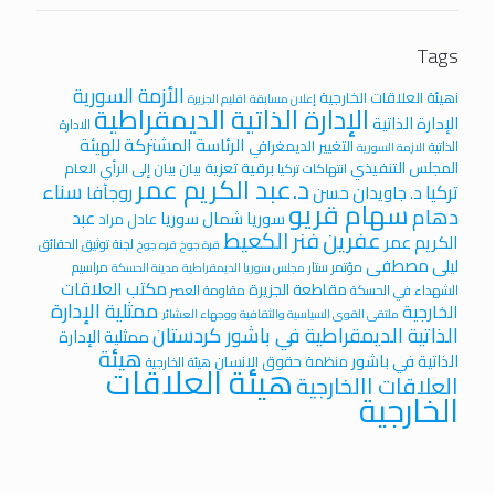
Tags
الأزمة السورية
iهيئة العلاقات الخارجية
إعلان مسابقة
اقليم الجزيرة
الإدارة الذاتية الديمقراطية
الإدارة الذاتية
الادارة
الرئاسة المشتركة للهيئة
التغيير الديمغرافي
الذاتية
الازمة السورية
المجلس التنفيذي
برقية تعزية
بيان
بيان إلى الرأي العام
انتهاكات تركيا
د.عبد الكريم عمر
سناء
تركيا
روجآفا
د. جاويدان حسن
سهام قريو
دهام
عبد
سوريا
شمال سوريا
عادل مراد
عفرين
فنر الكعيط
الكريم عمر
لجنة توثيق الحقائق
قرة جوخ
قره جوخ
ليلى مصطفى
مؤتمر ستار
مراسيم
مجلس سوريا الديمقراطية
مدينة الحسكة
مكتب العلاقات
مقاطعة الجزيرة
الشهداء في الحسكة
مقاومة العصر
ممثلية الإدارة
الخارجية
ملتقى القوى السياسية والثقافية ووجهاء العشائر
الذاتية الديمقراطية في باشور كردستان
ممثلية الإدارة
هيئة
الذاتية في باشور
منظمة حقوق الانسان
هيئة الخارجية
هيئة العلاقات
العلاقات االخارجية
الخارجية