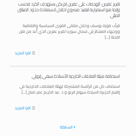
تقرير عفرين: الهجمات على عفرين لم يكن يستهدف الكرد فحسب
وإنما هو استمرارية لتنفيذ مشروع احتلال لاستعادة حدود الميثاق
المللي
قرأت فوزة يوسف وخلال ملتقى القوى السياسية والثقافية
ووجهاء العشائر في شمال سوريا تقرير عفرين الذي أُعد من قبل
اللجنة
[…]
اقرا المزيد
استضافة هيئة العلاقات الخارجية الأستاذة سيفي إيزولي
استضاف كل من الرئاسة المشتركة لهيئة العلاقات الخارجية في
إقليم الجزيرة السيَدة سهام قريو و د .عبد الكريم عمر صباح
[…]
اقرا المزيد
السابقة