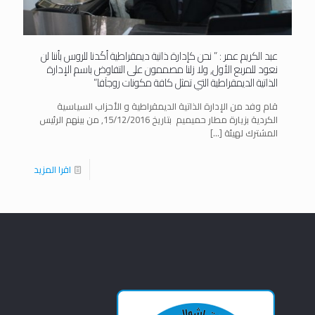
عبد الكريم عمر : ” نحن كإدارة ذاتية ديمقراطية أكَدنا للروس بأننا لن
نعود للمربع الأول, ولا زلنا مصممون على التفاوض باسم الإدارة
الذاتية الديمقراطية التي تمثل كافة مكونات روجآفا”
قام وفد من الإدارة الذاتية الديمقراطية و الأحزاب السياسية
الكردية بزيارة مطار حميميم بتاريخ 15/12/2016, من بينهم الرئيس
المشترك لهيئة
[…]
اقرا المزيد