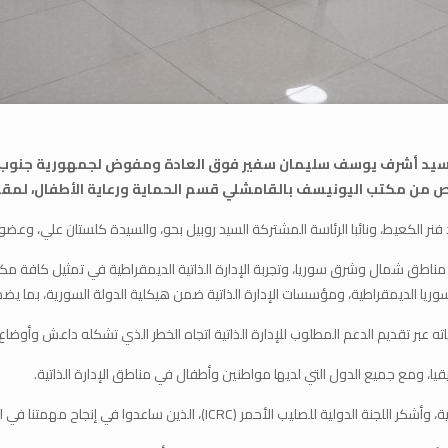
نوب أفريقيا برئاسة السيد أشرف يوسف سليمان سفير فوق العادة ومفوض لجمهوري
بص من مكتب اليونيسف بالقامشلي قسم الحماية ورعاية الأطفال، لمقر د
نر الكعيط، ونائبا الرئاسة المشتركة السيد روبيل بحو، والسيدة كلستان علي، وعضو اله
 مناطق شمال وشرق سوريا، وتجربة الإدارة الذاتية الديمقراطية في تمثيل كافة مك
ته عبر تقديم الدعم المطلوب للإدارة الذاتية اتجاه الخطر الذي تشكله داعش وأوض
قيا، ومع جميع الدول التي لديها مواطنين وأطفال في مناطق الإدارة الذاتية.
ين ساعدوا في إنجاح مهمتنا في استعادة رعايانا من عوائل تنظيم داعش.”