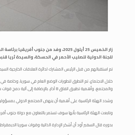
زار الخميس 25 أيلول 2025، وفد من ج
للجنة الدولية للصليب الأحمر في الحسكة، والسيدة ثريا قن
تم استقبالهم من قبل الرئيس المشترك لدائرة العلاقات الخارجية السيد ف
خلال الاجتماع، تم التطرق لتطورات الوضع العام في سوريا، وخاصة في
والمجتمع، وأهمية تطبيق اتفاق 8 آذار، بالإضافة إلى آلية دمج قوات سوريا الديمقراطية، ومؤسسات الإدارة الذاتية ضمن هيكلية الدولة السورية، بما يضمن الاستقرار والسيادة.
وشدد الهيئة الرئاسية على أهمية أن ينهض المجتمع الدولي بمسؤوليا
وتابعت الهيئة الرئاسية بأنها سوف تستمر بالتعاون مع دولة جنوب أفري
بدوره قال السفير أود أن أشكر الإدارة الذاتية وقوات سوريا الديمقراطية، وأشكر اللجنة الدولية للصليب الأحمر (ICRC)، الذ