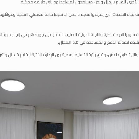
ول الأخرى للقيام بالمثل ونحن مستعدون لمساعدتهم بأي طريقة ممكنة.
ه تجاه التحديات التي يفرضها تنظيم داعش، لا سيما ملف معتقلي التنظيم وعوائله
ت سوريا الديمقراطية واللجنة الدولية للصليب الأحمر على جهودهم في إنجاح مهمة 
بلاده لتقديم الدعم والمساعدة في هذا المجال.
 و12 طفل من جنوب أفريقيا من عوائل تنظيم داعش، وفق وثيقة تسليم رسمية بين الإدارة الذاتية لإ