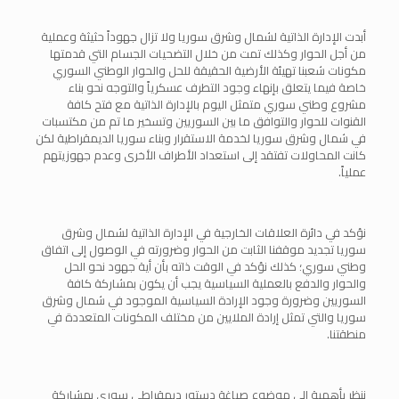
أبدت الإدارة الذاتية لشمال وشرق سوريا ولا تزال جهوداً حثيثة وعملية
من أجل الحوار وكذلك تمت من خلال التضحيات الجسام التي قدمتها
مكونات شعبنا تهيئة الأرضية الحقيقة للحل والحوار الوطني السوري
خاصة فيما يتعلق بإنهاء وجود التطرف عسكرياً والتوجه نحو بناء
مشروع وطني سوري متمثل اليوم بالإدارة الذاتية مع فتح كافة
القنوات للحوار والتوافق ما بين السوريين وتسخير ما تم من مكتسبات
في شمال وشرق سوريا لخدمة الاستقرار وبناء سوريا الديمقراطية لكن
كانت المحاولات تفتقد إلى استعداد الأطراف الأخرى وعدم جهوزيتهم
عملياً.
نؤكد في دائرة العلاقات الخارجية في الإدارة الذاتية لشمال وشرق
سوريا تجديد موقفنا الثابت من الحوار وضرورته في الوصول إلى اتفاق
وطني سوري؛ كذلك نؤكد في الوقت ذاته بأن أية جهود نحو الحل
والحوار والدفع بالعملية السياسية يجب أن يكون بمشاركة كافة
السوريين وضرورة وجود الإرادة السياسية الموجود في شمال وشرق
سوريا والتي تمثل إرادة الملايين من مختلف المكونات المتعددة في
منطقتنا.
ننظر بأهمية إلى موضوع صياغة دستور ديمقراطي سوري بمشاركة