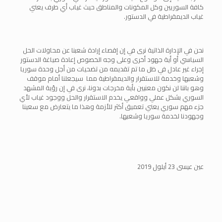
كافة السوريين وكل المكونات والمناطق حيث غياب أي طرف يعني
غياب الديمقراطية في الدستور.
نحن في الإدارة الذاتية نرى في إن إقصاء إرادة شعبنا عن محاولات الحل
السياسي أو أية جهود أخرى وعلى وجه الخصوص إعادة صياغة الدستور
إجراء غير عادل في ظل ما تم تقديمه من تضحيات من أجل وحدة سوريا
وشعبها وخدمة للاستقرار والديمقراطية مما سيجعلنا أمام موقف
وهو باننا لن نكون معنيين بأية مخرجات بدونا، نرى في إن رؤية المشهد
السوري بشكل عملي وواقعي يخدم الاستقرار والحل ووجود غياب لأي
جزء مهم سوري يعني تعميق أكثر للأزمة وهذا ما يتعارض مع سعينا
وجهودنا لخدمة سوريا وشعبها.
عين عيسى 23 أيلول 2019