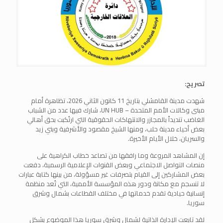
تصريح:
شهدت مدينة القامشلي بتاريخ 11 كانون الثاني 2026، تظاهرة أمام
مبنى وكالات الأمم المتحدة – UN HUB، شارك فيها عدد من الشباب
الغاضب تنديداً بالمجازر والانتهاكات الحقوقية التي ارتُكبت بحق أهالي
بعض أحياء مدينة حلب، ومنها الشيخ مقصود والأشرفية وبني زيد
والسريان، خلال الأيام الأخيرة.
إن المشاهد المروعة وما رافقها من تصاعد خطاب الكراهية على
منصات التواصل الاجتماعي وبعض القنوات الإعلامية الرسمية، دفعت
بعض المشاركين إلى القيام بتصرفات غير مسؤولة، من بينها كتابة عبارات
لا تنسجم مع مكانة ودور هذه المؤسسة الأممية، التي تُعد منظمة
إنسانية حيادية تقدم خدماتها في مختلف القطاعات بشمال وشرق
سوريا.
لقد تابعت الإدارة الذاتية لشمال وشرق سوريا هذا الموضوع بشكل