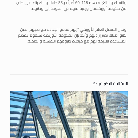
والنساء والبالغ عددهم 148، 60 أمرأه و88 طفلا وذلك بناءا على طلب
من حكومة أوزبكستان ورغبة منهم في العودة إلى وطنهم.
وقال القنصل العام الأوزبكي “إنهم قدموا لإعادة مواطنيهم الذين
كانوا هناك بغير إرادتهم وأكد بإن الحكومة الأوزبكية ستقوم بتقديم
المساعدة اللازمة لهم مع مراعاة ظروفهم النفسية والصحية.
المقالات الاكثر قراءة