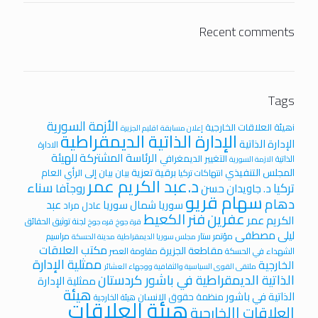
Recent comments
Tags
الأزمة السورية
iهيئة العلاقات الخارجية
إعلان مسابقة
اقليم الجزيرة
الإدارة الذاتية الديمقراطية
الإدارة الذاتية
الادارة
الرئاسة المشتركة للهيئة
التغيير الديمغرافي
الذاتية
الازمة السورية
المجلس التنفيذي
برقية تعزية
بيان
بيان إلى الرأي العام
انتهاكات تركيا
د.عبد الكريم عمر
سناء
تركيا
روجآفا
د. جاويدان حسن
سهام قريو
دهام
عبد
سوريا
شمال سوريا
عادل مراد
عفرين
فنر الكعيط
الكريم عمر
لجنة توثيق الحقائق
قرة جوخ
قره جوخ
ليلى مصطفى
مؤتمر ستار
مراسيم
مجلس سوريا الديمقراطية
مدينة الحسكة
مكتب العلاقات
مقاطعة الجزيرة
الشهداء في الحسكة
مقاومة العصر
ممثلية الإدارة
الخارجية
ملتقى القوى السياسية والثقافية ووجهاء العشائر
الذاتية الديمقراطية في باشور كردستان
ممثلية الإدارة
هيئة
الذاتية في باشور
منظمة حقوق الانسان
هيئة الخارجية
هيئة العلاقات
العلاقات االخارجية