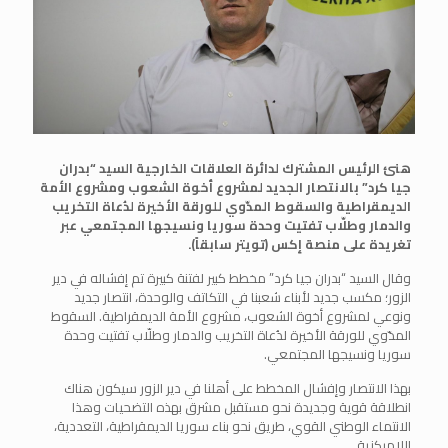
هنئ الرئيس المشترك لدائرة العلاقات الخارجية السيد “بدران
جيا كرد” بالانتصار الجديد لمشروع أخوة الشعوب ومشروع الأمة
الديمقراطية والسقوط المدّوي للورقة الأخيرة لدُعاة التخريب
والدمار وطلّاب تفتيت وحدة سوريا ونسيجها المجتمعي عبر
تغريدة على منصة إكس (تويتر سابقاً).
وقال السيد “بدران جيا كرد” مخطط كبير لفتنة كبيرة تم إفشاله في دير
الزور؛ مكسب جديد لأبناء شعبنا في التكاتف والوحدة، انتصار جديد
ونوعي لمشروع أخوة الشعوب، مشروع الأمة الديمقراطية. السقوط
المدّوي للورقة الأخيرة لدُعاة التخريب والدمار وطلّاب تفتيت وحدة
سوريا ونسيجها المجتمعي.
بهذا الانتصار وإفشال المخطط على أهلنا في دير الزور سيكون هناك
انطلاقة قوية وجديدة نحو مستقبل مشرق بهذه التضحيات وهذا
الانتماء الوطني القوي، طريق نحو بناء سوريا الديمقراطية، التعددية،
اللامركزية.