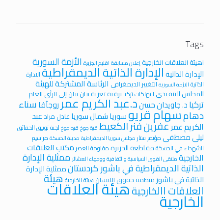
Tags
الأزمة السورية
iهيئة العلاقات الخارجية
إعلان مسابقة
اقليم الجزيرة
الإدارة الذاتية الديمقراطية
الإدارة الذاتية
الادارة
الرئاسة المشتركة للهيئة
التغيير الديمغرافي
الذاتية
الازمة السورية
المجلس التنفيذي
برقية تعزية
بيان
بيان إلى الرأي العام
انتهاكات تركيا
د.عبد الكريم عمر
سناء
تركيا
روجآفا
د. جاويدان حسن
سهام قريو
دهام
عبد
سوريا
شمال سوريا
عادل مراد
عفرين
فنر الكعيط
الكريم عمر
لجنة توثيق الحقائق
قرة جوخ
قره جوخ
ليلى مصطفى
مؤتمر ستار
مراسيم
مجلس سوريا الديمقراطية
مدينة الحسكة
مكتب العلاقات
مقاطعة الجزيرة
الشهداء في الحسكة
مقاومة العصر
ممثلية الإدارة
الخارجية
ملتقى القوى السياسية والثقافية ووجهاء العشائر
الذاتية الديمقراطية في باشور كردستان
ممثلية الإدارة
هيئة
الذاتية في باشور
منظمة حقوق الانسان
هيئة الخارجية
هيئة العلاقات
العلاقات االخارجية
الخارجية