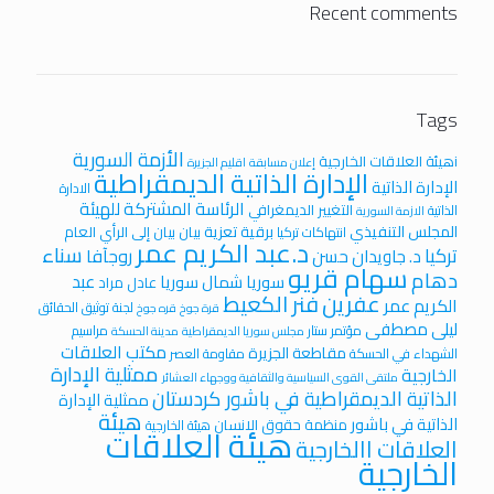
Recent comments
Tags
الأزمة السورية
iهيئة العلاقات الخارجية
إعلان مسابقة
اقليم الجزيرة
الإدارة الذاتية الديمقراطية
الإدارة الذاتية
الادارة
الرئاسة المشتركة للهيئة
التغيير الديمغرافي
الذاتية
الازمة السورية
المجلس التنفيذي
برقية تعزية
بيان
بيان إلى الرأي العام
انتهاكات تركيا
د.عبد الكريم عمر
سناء
تركيا
روجآفا
د. جاويدان حسن
سهام قريو
دهام
عبد
سوريا
شمال سوريا
عادل مراد
عفرين
فنر الكعيط
الكريم عمر
لجنة توثيق الحقائق
قرة جوخ
قره جوخ
ليلى مصطفى
مؤتمر ستار
مراسيم
مجلس سوريا الديمقراطية
مدينة الحسكة
مكتب العلاقات
مقاطعة الجزيرة
الشهداء في الحسكة
مقاومة العصر
ممثلية الإدارة
الخارجية
ملتقى القوى السياسية والثقافية ووجهاء العشائر
الذاتية الديمقراطية في باشور كردستان
ممثلية الإدارة
هيئة
الذاتية في باشور
منظمة حقوق الانسان
هيئة الخارجية
هيئة العلاقات
العلاقات االخارجية
الخارجية