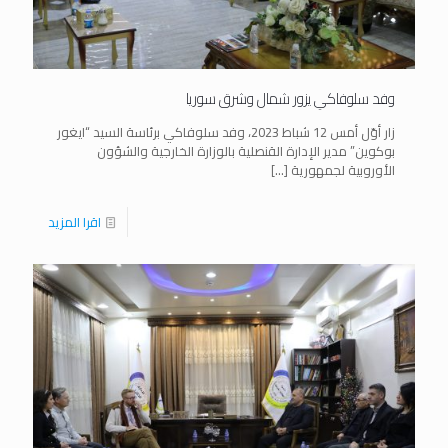
وفد سلوفاكي يزور شمال وشرق سوريا
زار أوّل أمس 12 شباط 2023، وفد سلوفاكي برئاسة السيد “ايغور
بوكوين” مدير الإدارة القنصلية بالوزارة الخارجية والشؤون
الأوروبية لجمهورية
[…]
اقرا المزيد