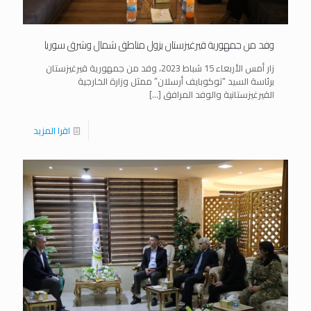
وفد من جمهورية قيرغيزستان يزول مناطق شمال وشرق سوريا
زار أمس الأربعاء 15 شباط 2023، وفد من جمهورية قيرغيزستان
برئاسة السيد “توكوبايف أرسلان” ممثل وزارة الخارجية
القيرغيزستانية والوفد المرافق
[…]
اقرا المزيد