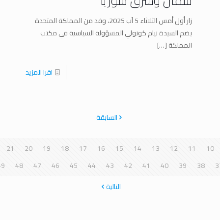
شمال وشرق سوريا
زار أول أمس الثلاثاء 5 آب 2025، وفد من المملكة المتحدة
يضم السيدة نيام كونولي المسؤولة السياسية في مكتب
المملكة
[…]
اقرا المزيد
السابقة
21
20
19
18
17
16
15
14
13
12
11
10
49
48
47
46
45
44
43
42
41
40
39
38
3
التالية