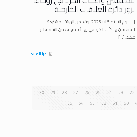
للمثقفين والكتّاب الكرد في روجآڤا
يزور دائرة العلاقات الخارجية
زار اليوم الثلاثاء 5 آب 2025، وفد من الهيئة المشتركة
للمثقفين والكتّاب الكرد في روجآڤا مؤلف من السيد قادر
عكيد،
[…]
اقرا المزيد
30
29
28
27
26
25
24
23
22
55
54
53
52
51
50