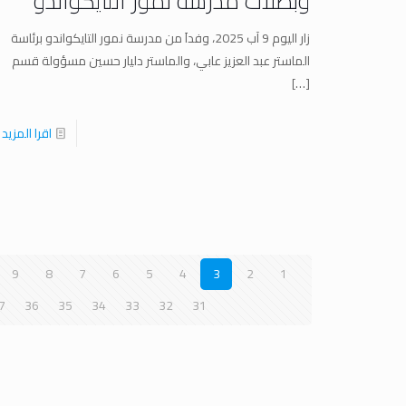
وبطلات مدرسة نمور التايكواندو
زار اليوم 9 آب 2025، وفداَ من مدرسة نمور التايكواندو برئاسة
الماستر عبد العزيز عابي، والماستر دليار حسين مسؤولة قسم
[…]
اقرا المزيد
9
8
7
6
5
4
3
2
1
7
36
35
34
33
32
31