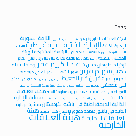
Tags
الأزمة السورية
iهيئة العلاقات الخارجية
إعلان مسابقة
اقليم الجزيرة
الإدارة الذاتية الديمقراطية
الإدارة الذاتية
الادارة
الرئاسة المشتركة للهيئة
التغيير الديمغرافي
الذاتية
الازمة السورية
المجلس التنفيذي
برقية تعزية
بيان
بيان إلى الرأي العام
انتهاكات تركيا
د.عبد الكريم عمر
سناء
تركيا
روجآفا
د. جاويدان حسن
سهام قريو
دهام
عبد
سوريا
شمال سوريا
عادل مراد
عفرين
فنر الكعيط
الكريم عمر
لجنة توثيق الحقائق
قرة جوخ
قره جوخ
ليلى مصطفى
مؤتمر ستار
مراسيم
مجلس سوريا الديمقراطية
مدينة الحسكة
مكتب العلاقات
مقاطعة الجزيرة
الشهداء في الحسكة
مقاومة العصر
ممثلية الإدارة
الخارجية
ملتقى القوى السياسية والثقافية ووجهاء العشائر
الذاتية الديمقراطية في باشور كردستان
ممثلية الإدارة
هيئة
الذاتية في باشور
منظمة حقوق الانسان
هيئة الخارجية
هيئة العلاقات
العلاقات االخارجية
الخارجية