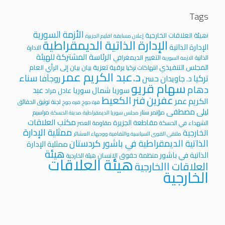
Tags
الأزمة السورية
iهيئة العلاقات الخارجية
إعلان مسابقة
اقليم الجزيرة
الإدارة الذاتية الديمقراطية
الإدارة الذاتية
الادارة
الرئاسة المشتركة للهيئة
التغيير الديمغرافي
الذاتية
الازمة السورية
المجلس التنفيذي
برقية تعزية
بيان
بيان إلى الرأي العام
انتهاكات تركيا
د.عبد الكريم عمر
سناء
تركيا
روجآفا
د. جاويدان حسن
سهام قريو
دهام
عبد
سوريا
شمال سوريا
عادل مراد
عفرين
فنر الكعيط
الكريم عمر
لجنة توثيق الحقائق
قرة جوخ
قره جوخ
ليلى مصطفى
مؤتمر ستار
مراسيم
مجلس سوريا الديمقراطية
مدينة الحسكة
مكتب العلاقات
مقاطعة الجزيرة
الشهداء في الحسكة
مقاومة العصر
ممثلية الإدارة
الخارجية
ملتقى القوى السياسية والثقافية ووجهاء العشائر
الذاتية الديمقراطية في باشور كردستان
ممثلية الإدارة
هيئة
الذاتية في باشور
منظمة حقوق الانسان
هيئة الخارجية
هيئة العلاقات
العلاقات االخارجية
الخارجية