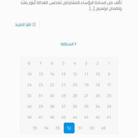
تألف من السادة الرؤساء المشتركين لمجلس العدالة أينور باشا
ولقمان ابراهيم,
[…]
اقرا المزيد
السابقة
8
7
6
5
4
3
2
1
16
15
14
13
12
11
10
9
24
23
22
21
20
19
18
17
32
31
30
29
28
27
26
25
40
39
38
37
36
35
34
33
48
47
46
45
44
43
42
41
55
54
53
52
51
50
49