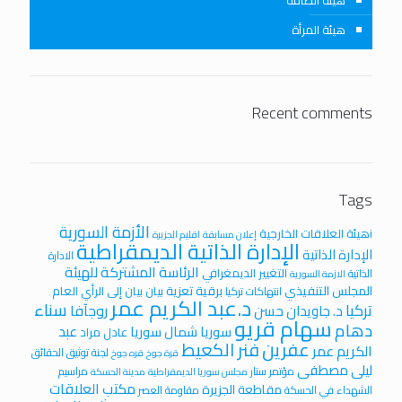
هيئة المرأة
Recent comments
Tags
الأزمة السورية
iهيئة العلاقات الخارجية
إعلان مسابقة
اقليم الجزيرة
الإدارة الذاتية الديمقراطية
الإدارة الذاتية
الادارة
الرئاسة المشتركة للهيئة
التغيير الديمغرافي
الذاتية
الازمة السورية
المجلس التنفيذي
برقية تعزية
بيان
بيان إلى الرأي العام
انتهاكات تركيا
د.عبد الكريم عمر
سناء
تركيا
روجآفا
د. جاويدان حسن
سهام قريو
دهام
عبد
سوريا
شمال سوريا
عادل مراد
عفرين
فنر الكعيط
الكريم عمر
لجنة توثيق الحقائق
قرة جوخ
قره جوخ
ليلى مصطفى
مؤتمر ستار
مراسيم
مجلس سوريا الديمقراطية
مدينة الحسكة
مكتب العلاقات
مقاطعة الجزيرة
الشهداء في الحسكة
مقاومة العصر