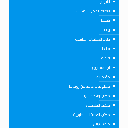
النرويج
النظام الداخلي للمكتب
بلجيكا
بيانات
دائرة العلاقات الخارجية
فنلندا
فيديو
لوكسمبورغ
مؤتمرات
معلومات عامة عن روجافا
مكتب إسكندنافيا
مكتب البنلوكس
مكتب العلاقات الخارجية
مكتب برلين