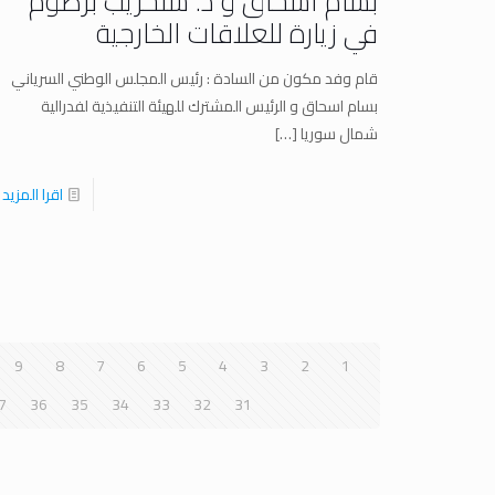
بسام اسحاق و د. سنحريب برصوم
في زيارة للعلاقات الخارجية
قام وفد مكون من السادة : رئيس المجلس الوطني السرياني
بسام اسحاق و الرئيس المشترك للهيئة التنفيذية لفدرالية
شمال سوريا
[…]
اقرا المزيد
9
8
7
6
5
4
3
2
1
7
36
35
34
33
32
31