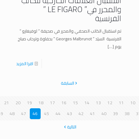
استقبال العلاقات الخارجية للكاتب
والمحرر في” LE FIGARO ”
الفرنسية
تم استقبال الكاتب الصحفي والمحرر في صحيفة ” لوفيغارو ”
الفرنسية السيَد ” Georges Malbrunot ” بحفاوة وترحاب صباح
يوم
[…]
اقرا المزيد
السابقة
21
20
19
18
17
16
15
14
13
12
11
10
49
48
47
46
45
44
43
42
41
40
39
38
3
التالية