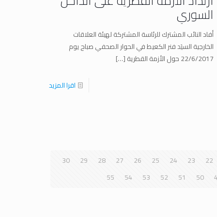
ارتداد الأزمة القطرية على الداخل
السوري
أفاد النائب المشترك للرئاسة المشتركة لهيئة العلاقات
الخارجية السيَد فنر الكعيط في الحوار الصحفي صباح يوم
22/6/2017 حول الأزمة القطرية
[…]
اقرا المزيد
30
29
28
27
26
25
24
23
22
55
54
53
52
51
50