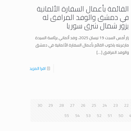
القائمة بأعمال السفارة الألمانية
في دمشق والوفد المرافق له
يزور شمال شرق سوريا
زار أمس السبت 19 نيسان 2025، وفد ألماني برئاسة السيدة
مارغريته ياكوب القائم بأعمال السفارة الألمانية في دمشق
والوفد المرافق
[…]
اقرا المزيد
30
29
28
27
26
25
24
23
22
55
54
53
52
51
50