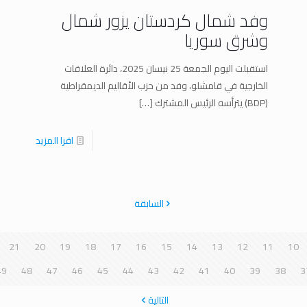
وفد شمال كردستان يزور شمال
وشرق سوريا
استقبلت اليوم الجمعة 25 نيسان 2025، دائرة العلاقات
الخارجية في قامشلو، وفد من حزب الأقاليم الديمقراطية
(BDP) يترأسه الرئيس المشترك
[…]
اقرا المزيد
السابقة
21
20
19
18
17
16
15
14
13
12
11
10
49
48
47
46
45
44
43
42
41
40
39
38
3
التالية