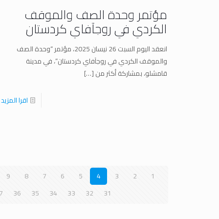
مؤتمر وحدة الصف والموقف
الكردي في روجآفاي كردستان
انعقد اليوم السبت 26 نيسان 2025، مؤتمر “وحدة الصف
والموقف الكردي في روجآفاي كردستان”، في مدينة
قامشلو، بمشاركة أكثر من
[…]
اقرا المزيد
9
8
7
6
5
4
3
2
1
7
36
35
34
33
32
31