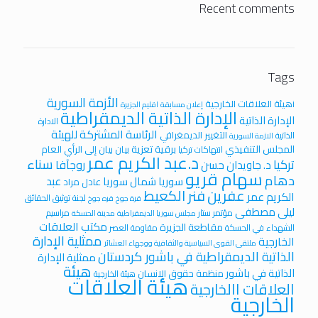
Recent comments
Tags
الأزمة السورية
iهيئة العلاقات الخارجية
إعلان مسابقة
اقليم الجزيرة
الإدارة الذاتية الديمقراطية
الإدارة الذاتية
الادارة
الرئاسة المشتركة للهيئة
التغيير الديمغرافي
الذاتية
الازمة السورية
المجلس التنفيذي
برقية تعزية
بيان
بيان إلى الرأي العام
انتهاكات تركيا
د.عبد الكريم عمر
سناء
تركيا
روجآفا
د. جاويدان حسن
سهام قريو
دهام
عبد
سوريا
شمال سوريا
عادل مراد
عفرين
فنر الكعيط
الكريم عمر
لجنة توثيق الحقائق
قرة جوخ
قره جوخ
ليلى مصطفى
مؤتمر ستار
مراسيم
مجلس سوريا الديمقراطية
مدينة الحسكة
مكتب العلاقات
مقاطعة الجزيرة
الشهداء في الحسكة
مقاومة العصر
ممثلية الإدارة
الخارجية
ملتقى القوى السياسية والثقافية ووجهاء العشائر
الذاتية الديمقراطية في باشور كردستان
ممثلية الإدارة
هيئة
الذاتية في باشور
منظمة حقوق الانسان
هيئة الخارجية
هيئة العلاقات
العلاقات االخارجية
الخارجية