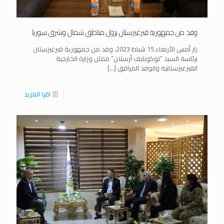
وفد من جمهورية قيرغيزستان يزول مناطق شمال وشرق سوريا
زار أمس الأربعاء 15 شباط 2023، وفد من جمهورية قيرغيزستان
برئاسة السيد “توكوبايف أرسلان” ممثل وزارة الخارجية
القيرغيزستانية والوفد المرافق
[…]
اقرا المزيد