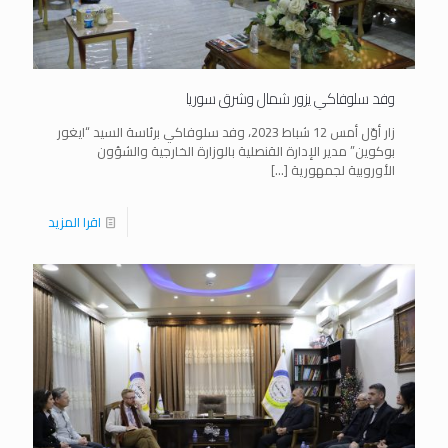
وفد سلوفاكي يزور شمال وشرق سوريا
زار أوّل أمس 12 شباط 2023، وفد سلوفاكي برئاسة السيد “ايغور
بوكوين” مدير الإدارة القنصلية بالوزارة الخارجية والشؤون
الأوروبية لجمهورية
[…]
اقرا المزيد