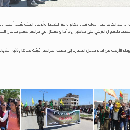
. عبد الكريم عمر, النواب سناء دهام و فنر الكعيط وأعضاء الهيئة شيندا أحمد, نافي
 مدينة قامشلو الأربعاء 26/4/2017, حيث خرجوا للتنديد بالعدوان التركي على مناطق روج آفا و شنكال في مر