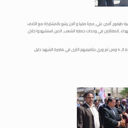
ة طيفور, أفين علي, ميرنا صليبا و آلان رشو بالمشاركة مع الآلاف
اسم تشييع جثامين الشهداء ,المقاتلين في وحدات حماية الشعب, الذين استشهدوا خلال
حمل مقاتلو وحدات حماية الشعب وقوات التدخل السريع جثامين الشهداء الأربعة من أمام مدخل المقبرة إلى منصة المراسم, قُرئت بعدها وثائق الشهادة الـ 4 ومن ثم وري جثامينيهم الثرى في مقبرة الشهيد دليل