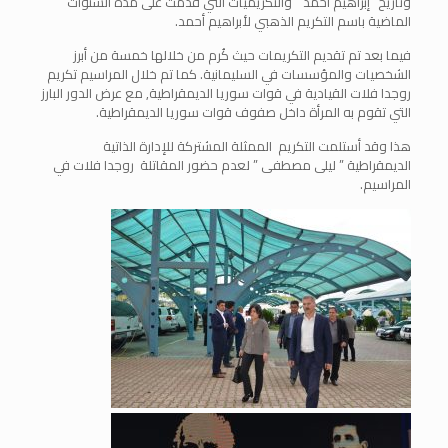
وتاريخ “إبراهيم أحمد ” والتكريميات التي قدمت على مدة السنوات
الماضية باسم التكريم الذهبي لأبراهيم أحمد.
فيما بعد تم تقديم التكريمات حيث كُرم من خلالها خمسة من أبرز
الشخصيات والمؤسسات في السليمانية. كما تم خلال المراسيم تكريم
روجدا فلات القيادية في قوات سوريا الديمقراطية, مع عرض الدور البارز
التي تقوم به المرأة داخل صفوف قوات سوريا الديمقراطية.
هذا وقد أستلمت التكريم الممثلة المشتركة للإدارة الذاتية
الديمقراطية ” ليلى مصطفى ” لعدم حضور المقاتلة روجدا فلات في
المراسيم.