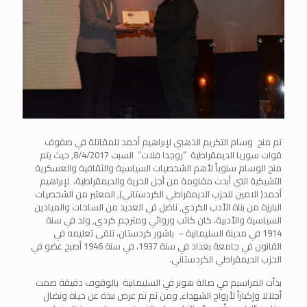
تم منح وسام التكريم الذهبي لإبراهيم أحمد للمقاتلة في صفوف
قوات سوريا الديمقراطية “روجدا فلات” السبت 8/4/2017, حيث يتم
منح الوسام سنوياً لأهم الشخصيات السياسية والثقافية والعسكرية
التشيكية التي أبدت مقاومة من أجل الحرية والديمقراطية، لإبراهيم
أحمد( الامين للحزب الديمقراطي الكردستاني), المعتبر من الشخصيات
البارزة من بناة الأدب الكردي, ناضل في العديد من الساحات والميادين
السياسية والأدبية، كان كاتب وروائي ومترجم كردي, ولد في سنة
1914 في مدينة السليمانية – باشور كردستان، تلقى تعليمه في
القانون في جامعة بغداد في سنة 1937، في سنة 1946 أصبح عضو في
الحزب الديمقراطي الكردستاني.
بدأت المراسيم في صالة هونر في السليمانية بالوقوف دقيقة صمت
أجلالا وإكباراً لأرواح الشهداء, ومن ثم تم عرض نبذة عن حياة ونضال