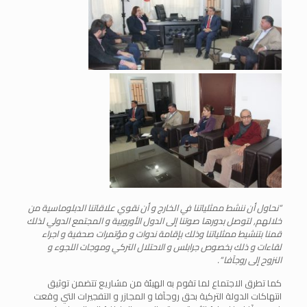
“نحاول أن ننشط ممثلياتنا في الخارج و أن نقوي علاقاتنا الدبلوماسية من
خلالهم, لتوصل بدورها صوتنا إلى الدول الأوروبية و المجتمع الدولي لذلك
قمنا بتنشيط ممثلياتنا وذلك بإقامة ندوات و مؤتمرات صحفية و اجراء
لقاءات و ذلك بخصوص جرابلس و الاحتلال التركي وموجات اللجوء و
النزوح إلى روجآفا “.
كما تطرق الاجتماع لما تقوم به الهيئة من مشاريع تتضمن توثيق
انتهاكات الدولة التركية بحق روجآفا و المجازر و التفجيرات التي وقعت