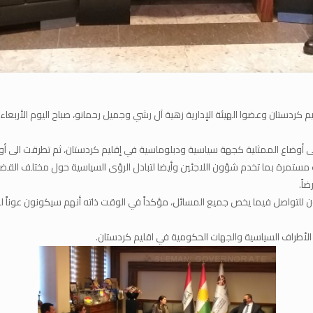
 كردستان وعضوا الهيئة الإدارية زهية آل رشي وجميل رحمانو، صباح اليوم الأربعاء
لى أوضاع الممثلية كجهة سياسية ودبلوماسية في إقليم كردستان، ثم تطرقت الى أوض
ات مستمرة بما تخدم شؤون اللاجئين وأيضا لتبادل الرؤى السياسية حول مختلف الق
اً.
ون للتواصل فيما يخص جميع المسائل، مؤكداً في الوقت ذاته أنهم سيكونون عوناً ل
 الأطراف السياسية والجهات الحكومية في اقليم كردستان.