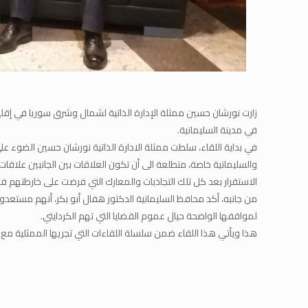
زارت نورشان حسين ممثلة الإدارة الذاتية لشمال وشرق سوريا في إقليم
في مدينة السليمانية.
في بداية اللقاء، سلطت ممثلة الادارة الذاتية نورشان حسين الضوء ع
والسليمانية خاصة، متطلعة الى أن تكون العلاقات بين الجانبين علاق
الاستقرار بعد كل تلك التجاذبات والمعارك التي فرضت على خارطتهم فرض
من جانبه، أكد محافظ السليمانية الدكتور هفال أبو بكر، أنهم مستعد
لمواقفها الواضحة حيال عموم القضايا التي تهم الكردايتي.
هذا ويأتي هذا اللقاء ضمن سلسلة اللقاءات التي تجريها الممثلية مع