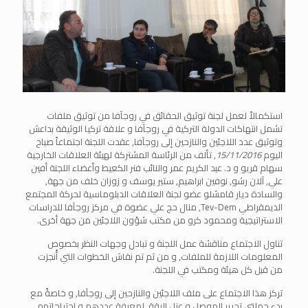
استكمالاً لعمل لجنة توثيق الحقائق في روجآفا من توثيق ملفات
تشمل انتهاكات الدولة التركية في روجآفا و علاقة تركيا الوثيقة بداعش
وتوثيق عدد اللاجئين والنازحين إلى روجآفا, عقدت اللجنة اجتماعاً صباح
اليوم
15/11/2016
, تألف من الرئاسة المشتركة لهيئة العلاقات الخارجية
سهام قريو و د. عبد الكريم عمر والنائب فنر الكعيط وأعضاء اللجنة أفين
علي, آلان رشو, نوفين ابراهيم, ستير يوسف و زوزان خلف من جهة,
والسادة ديار قامشلو عضو لجنة العلاقات الدبلوماسية لحركة المجتمع
الديمقراطي Tev-Dem, منال حج علي عضوة في مركز روجآفا للدراسات
الاستراتيجية ومحمود كرو من مكتب شؤون اللاجئين من جهة أخرى.
تناول الاجتماع مناقشة عمل اللجنة و تبادل وجهات النظر بخصوص
المعلومات اللازمة للملفات, و من ثم تم نقاش الخطوات التي أًنجزت
من قبل كل هيئة ومكتب في اللجنة.
تركز هذا الاجتماع على ملف اللاجئين والنازحين إلى روجآفا, و خاصةً مع
بدء حملتي تحرير الموصل و عزل الرقة, لمعرفة عددهم و احتياجاتهم