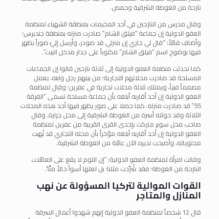
نازحة من الغوطة الشرقية وحمص.
وقال مدرس من النازحين في أحد المخيمات بمنطقة الشهباء لمنظمة
العفو الدولية إن جماعة “فيلق الشام” صادرت منزله بمنطقة جنديرس؛
وأضاف قائلاً: “قال لي جاري إن منزلي قد صودر، وأرسل إليّ صوراً يظهر
فيها بوضوح اسم “فيلق الشام” مكتوباً على جدار مدخل البيت”.
كما تحدثت منظمة العفو الدولية إلى ثلاثة نازحين قالوا إن الجماعات
المسلحة قد صادرت محلاتهم التجارية؛ من بينهم رجل وابنه، يعمل
مصمماً فنياً، ويمتلك ثلاثة محلات تجارية في عفرين؛ وقال لمنظمة
العفو الدولية إن أحد أقاربه أبلغه بأن جماعة مسلحة تسمى “الفرقة
55” قد صادرت منزله. كما حصلا على صور يظهر فيها أحد هذه المحلات
الثلاثة وقد حولته أسرة من الغوطة الشرقية إلى محل جزارة. وقال
صاحب محل سوبر ماركت بإحدى القرى القريبة من عفرين لمنظمة
العفو الدولية إن أحد أقاربه أبلغه مؤخراً بأن محله التجاري قد نُهبت
محتوياته، وأصبحت تديره الآن عائلة من الغوطة الشرقية.
وقالت امرأة لمنظمة العفو الدولية: “إن اللوم لا يقع على العائلات
النازحة من الغوطة؛ فقد شُرِّدت مثلنا؛ بل لعلها أسوأ حالاً منَّا”.
القوات الموالية لتركيا المسؤولة عن نهب
المنازل والمتاجر
قال 12 شخصاً لمنظمة العفو الدولية إنهم شهدوا أعمال السرقة