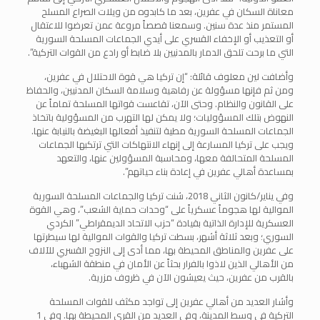
معاناة السكان في عفرين، بعد ما كابدوه من ويلات الصراع المسلح
المستمر منذ عدة سنين. وسمعنا قصصاً مروعة عمن تعرضوا للاعتقال
أو التعذيب أو الإخفاء القسري على أيدي الجماعات المسلحة السورية
التي ما برحت تلحق الدمار بالمدنيين بلا ضابط أو رادع من القوات التركية”.
وأضافت لين معلوف قائلة: “إن تركيا هي قوة الاحتلال في عفرين،
ومن ثم فإنها مسؤولة عن رفاهية وسلامة السكان المدنيين، والحفاظ
على القانون والنظام. وحتى الآن، تقاعست قواتها المسلحة تماماً عن
النهوض بتلك المسؤوليات؛ ولا يمكن لها التهرب من المسؤولية باتخاذ
الجماعات المسلحة السورية مطية لتنفيذ أفعالها البغيضة بالنيابة عنها.
ويجب على تركيا المسارعة إلى إنهاء الانتهاكات التي ترتكبها الجماعات
المسلحة المتحالفة معها، ومحاسبة المسؤولين عنها، والتعهد
بمساعدة أهالي عفرين في إعادة بناء حياتهم”.
وفي يناير/كانون الثاني 2018، شنت تركيا والجماعات المسلحة السورية
الموالية لها هجوماً عسكرياً على “وحدات حماية الشعب”، وهي القوة
العسكرية للإدارة الذاتية بقيادة “حزب الاتحاد الديمقراطي” الكردي
السوري؛ وبعد ثلاثة أشهر، بسطت تركيا والقوات الموالية لها سيطرتها
على عفرين والمناطق المحيطة بها، مما أدى إلى النزوح القسري للآلاف
من الأهالي الذين لاذوا بالفرار بحثاً عن الأمان في منطقة الشهباء،
بالقرب من عفرين، حيث يعيشون الآن في ظروف مزرية.
وأشار العديد من أهالي عفرين إلى تواجد مكثف للقوات المسلحة
التركية في وسط المدينة، وفي العديد من القرى المحيطة بها. وفي 1