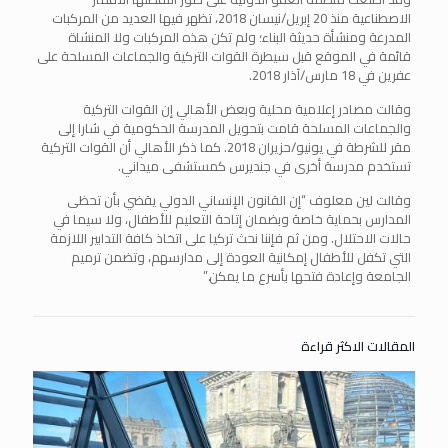
الاصطناعية منذ 20 إبريل/نيسان 2018، تظهر فيها العديد من المركبات
المدرعة ومنشأة حديثة البناء؛ ولم تكن هذه المركبات ولا المنشاة
قائمة في الموقع قبل سيطرة القوات التركية والجماعات المسلحة على
عفرين في 18 مارس/آذار 2018.
وقالت مصادر إعلامية محلية وبعض الأهالي إن القوات التركية
والجماعات المسلحة قامت بتحويل المدرسة الحكومية في شارا إلى
مقر للشرطة في يونيو/حزيران 2018. كما ذكر الأهالي أن القوات التركية
تستخدم مدرسة أخرى في جنديرس كمستشفى ميداني.
وقالت لين معلوف “إن القانون الإنساني الدولي يقضي بأن تحظى
المدارس بحماية خاصة وبضمان إتاحة التعليم للأطفال، ولا سيما في
حالات الاحتلال. ومن ثم فإننا نحث تركيا على اتخاذ كافة التدابير اللازمة
التي تكفل للأطفال إمكانية العودة إلى مدارسهم، وتضمن ترميم
الجامعة وإعادة فتحها بأسرع ما يمكن.”
المقالات الاكثر قراءة