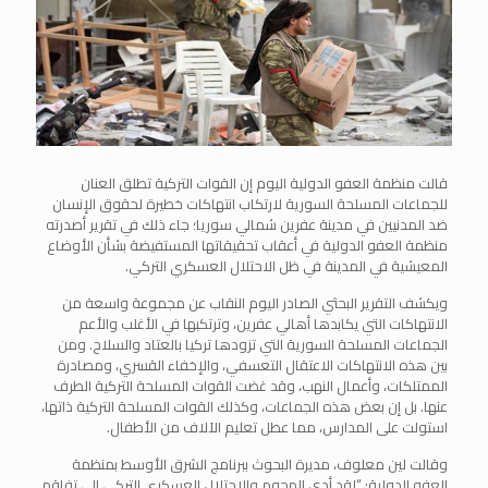
قالت منظمة العفو الدولية اليوم إن القوات التركية تطلق العنان
للجماعات المسلحة السورية لارتكاب انتهاكات خطيرة لحقوق الإنسان
ضد المدنيين في مدينة عفرين شمالي سوريا؛ جاء ذلك في تقرير أصدرته
منظمة العفو الدولية في أعقاب تحقيقاتها المستفيضة بشأن الأوضاع
المعيشية في المدينة في ظل الاحتلال العسكري التركي.
ويكشف التقرير البحثي الصادر اليوم النقاب عن مجموعة واسعة من
الانتهاكات التي يكابدها أهالي عفرين، وترتكبها في الأغلب والأعم
الجماعات المسلحة السورية التي تزودها تركيا بالعتاد والسلاح. ومن
بين هذه الانتهاكات الاعتقال التعسفي، والإخفاء القسري، ومصادرة
الممتلكات، وأعمال النهب، وقد غضت القوات المسلحة التركية الطرف
عنها. بل إن بعض هذه الجماعات، وكذلك القوات المسلحة التركية ذاتها،
استولت على المدارس، مما عطل تعليم الآلاف من الأطفال.
وقالت لين معلوف، مديرة البحوث ببرنامج الشرق الأوسط بمنظمة
العفو الدولية: “لقد أدى الهجوم والاحتلال العسكري التركي إلى تفاقم