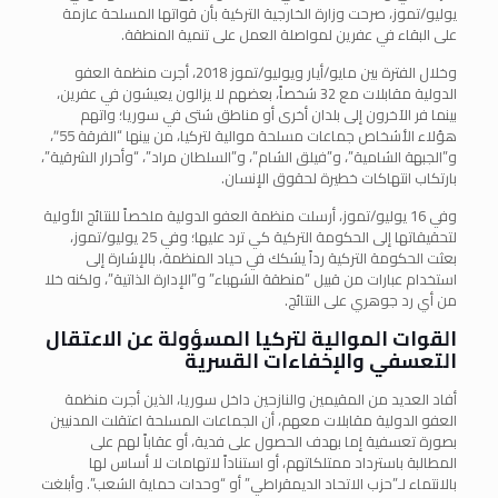
يوليو/تموز، صرحت وزارة الخارجية التركية بأن قواتها المسلحة عازمة
على البقاء في عفرين لمواصلة العمل على تنمية المنطقة.
وخلال الفترة بين مايو/أيار ويوليو/تموز 2018، أجرت منظمة العفو
الدولية مقابلات مع 32 شخصاً، بعضهم لا يزالون يعيشون في عفرين،
بينما فر الآخرون إلى بلدان أخرى أو مناطق شتى في سوريا؛ واتهم
هؤلاء الأشخاص جماعات مسلحة موالية لتركيا، من بينها “الفرقة 55″،
و”الجبهة الشامية”، و”فيلق الشام”، و”السلطان مراد”، “وأحرار الشرقية”،
بارتكاب انتهاكات خطيرة لحقوق الإنسان.
وفي 16 يوليو/تموز، أرسلت منظمة العفو الدولية ملخصاً للنتائج الأولية
لتحقيقاتها إلى الحكومة التركية كي ترد عليها؛ وفي 25 يوليو/تموز،
بعثت الحكومة التركية رداً يشكك في حياد المنظمة، بالإشارة إلى
استخدام عبارات من قبيل “منطقة الشهباء” و”الإدارة الذاتية”، ولكنه خلا
من أي رد جوهري على النتائج.
القوات الموالية لتركيا المسؤولة عن الاعتقال
التعسفي والإخفاءات القسرية
أفاد العديد من المقيمين والنازحين داخل سوريا، الذين أجرت منظمة
العفو الدولية مقابلات معهم، أن الجماعات المسلحة اعتقلت المدنيين
بصورة تعسفية إما بهدف الحصول على فدية، أو عقاباً لهم على
المطالبة باسترداد ممتلكاتهم، أو استناداً لاتهامات لا أساس لها
بالانتماء لـ”حزب الاتحاد الديمقراطي” أو “وحدات حماية الشعب”. وأبلغت