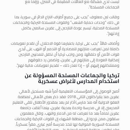
ليست لدي مشكلة مع العائلات المقيمة في المنزل، وإنما مع
الجماعات المسلحة”.
وقالت لين معلوف “يجب على جميع أطراف النزاع الدائر في سوريا، بما
في ذلك “وحدات حماية الشعب” والقوات المسلحة التركية والجماعات
المسلحة المحلية، تيسير عودة النازحين إلى عفرين سالمين بكامل
إرادتهم”.
وأضاف قائلاً “يجب على تركيا، باعتبارها قوة الاحتلال، أن تقدم تعويضات
كاملة لمن تعرضت منازلهم للمصادرة أو التدمير أو النهب على أيدي
قوات الأمن أو حلفائها. ومن واجب تركيا أن تكفل للمدنيين النازحين
إمكانية العودة إلى منازلهم في عفرين، وتضمن رد حقوقهم
وممتلكاتهم إليهم، أو – إذا تعذر ذلك – تقديم تعويضات مالية لهم”.
تركيا والجماعات المسلحة المسؤولة عن
استخدام المدارس لأغراض عسكرية
أصبح الوصول إلى المؤسسات التعليمية أمراً شبه مستحيل لأهالي
عفرين منذ يناير/كانون الثاني 2018؛ فقد ذكر بعض الأهالي لمنظمة
العفو الدولية أنه منذ مارس/آذار لم يعد بمقدور الأطفال تلقي التعليم
المدرسي إلا في مدرسة واحدة بمدينة عفرين، بينما أغلقت جامعة
عفرين تماماً بعد ما تعرضت له من الدمار والنهب. وقال معلمون
سابقون ممن نزحوا إلى منطقة الشهباء إن القوات التركية والجماعات
المسلحة السورية الموالية لها تتخذ مدرسة أمير غباري مقراً عسكرياً.
وقد اطلعت منظمة العفو الدولية على صور التقطتها الأقمار