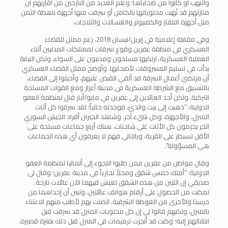
والنهب أو كانوا من ضحاياها؛ وعلم العديد من النازحين من أقاربهم أن
منازلهم قد نُهبت محتوياتها بالكامل أو سرقت منها أجهزة باهظة الثمن
مثل أجهزة التلفاز والكمبيوتر والغسالات والثلاجات.
وفي مقابلة إعلامية في إبريل/نيسان 2018، زعم ممثل للقضاء
العسكري في منطقة عفرين وقوع سرقات لممتلكات المدنيين أثناء
العملية العسكرية، ارتكبها مسلحون ومدنيون على السواء، ولكن النيابة
بدأت في تسليم المسروقات لأصحابها. وأوضح ممثل القضاء العسكري
أن مرتكبي أعمال السرقة قد ألقي القبض عليهم، وأحيلوا إلى القضاء،
بالتنسيق مع الشرطة العسكرية في مدينة أعزاز ومع القوات المسلحة
التركية. ولكن أحد العائدين إلى عفرين في مايو/أيار قال لمنظمة العفو
الدولية: “ذهبت إلى بيت والديّ، فوجدته خالياً؛ لقد سرقوا كل أثاث
المنزل، والأجهزة، وكل شيء آخر. وشاهد الجيران أفراد الجيش السوري
الحر يحزمون كل الأثاث على شاحنات. هناك أربع جماعات مسلحة على
الأقل تسيطر على القرية، وبالتالي فهم لا يعرفون أي هذه الجماعات
هي المسؤولة”.
وقال مواطن من عفرين ممن طلبوا اللجوء إلى ألمانيا لمنظمة العفو
الدولية: “أملك خمس شقق ومحلاً تجارياً في مدينة عفرين؛ وقال لي
صديقي إن اثنتين من هذه الشقق تعيش فيهما الآن عائلات نازحة.
تمكنت من الحصول على أرقام هواتف عائلتين، وتبين أن إحداهما من
حرستا والأخرى من الغوطة الشرقية. اتصلت بهم لأطلب منهم الاعتناء
بالمنزل، ولكنهم قالوا لي إن كل محتويات المنزل قد سرقت قبل
انتقالهم إليه؛ وكنت قد أنجزت ترميمات في المنزل قبل ذلك بفترة قصيرة.