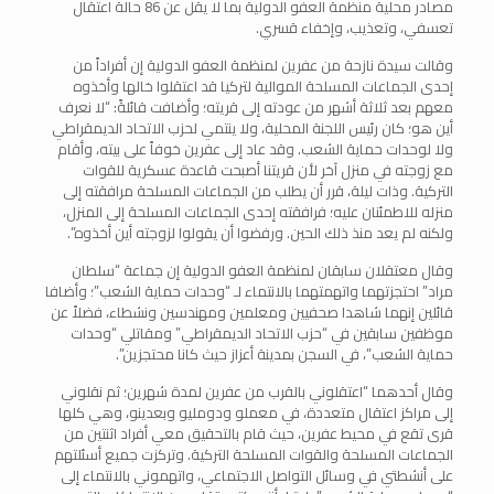
مصادر محلية منظمة العفو الدولية بما لا يقل عن 86 حالة اعتقال
تعسفي، وتعذيب، وإخفاء قسري.
وقالت سيدة نازحة من عفرين لمنظمة العفو الدولية إن أفراداً من
إحدى الجماعات المسلحة الموالية لتركيا قد اعتقلوا خالها وأخذوه
معهم بعد ثلاثة أشهر من عودته إلى قريته؛ وأضافت قائلةً: “لا نعرف
أين هو؛ كان رئيس اللجنة المحلية، ولا ينتمي لحزب الاتحاد الديمقراطي
ولا لوحدات حماية الشعب. وقد عاد إلى عفرين خوفاً على بيته، وأقام
مع زوجته في منزل آخر لأن قريتنا أصبحت قاعدة عسكرية للقوات
التركية. وذات ليلة، قرر أن يطلب من الجماعات المسلحة مرافقته إلى
منزله للاطمئنان عليه؛ فرافقته إحدى الجماعات المسلحة إلى المنزل،
ولكنه لم يعد منذ ذلك الحين. ورفضوا أن يقولوا لزوجته أين أخذوه”.
وقال معتقلان سابقان لمنظمة العفو الدولية إن جماعة “سلطان
مراد” احتجزتهما واتهمتهما بالانتماء لـ “وحدات حماية الشعب”؛ وأضافا
قائلين إنهما شاهدا صحفيين ومعلمين ومهندسين ونشطاء، فضلاً عن
موظفين سابقين في “حزب الاتحاد الديمقراطي” ومقاتلي “وحدات
حماية الشعب”، في السجن بمدينة أعزاز حيث كانا محتجزين”.
وقال أحدهما “اعتقلوني بالقرب من عفرين لمدة شهرين؛ ثم نقلوني
إلى مراكز اعتقال متعددة، في معملو ودومليو وبعدينو، وهي كلها
قرى تقع في محيط عفرين، حيث قام بالتحقيق معي أفراد اثنتين من
الجماعات المسلحة والقوات المسلحة التركية. وتركزت جميع أسئلتهم
على أنشطتي في وسائل التواصل الاجتماعي، واتهموني بالانتماء إلى