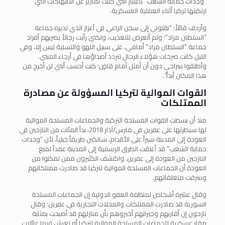
“وحدات حماية الشعب” باعتبار أنني كتبت تقارير عن الانتهاكات التي
ارتكبتها تركيا أثناء العملية العسكرية.
وأردف قائلاً: “نقلوني إلى سجن الراعي في أعزاز الذي تديره جماعة
“السلطان مراد”؛ ولم أتعرض للتعذيب، ولكني رأيت رجالاً يضربهم أفراد
جماعة “السلطان مراد” أمامي، على سبيل اللهو والتسلية ليس إلا، وفي
الليل كانت صرخات هؤلاء الرجال تتردد أصداؤها في أرجاء المبنى.
وأطلقوا سراحي دون أن أمثل أمام قاضٍ؛ كنت أحسب أنني لن أخرج من
هذا المكان أبداً”.
القوات الموالية لتركيا المسؤولة عن مصادرة
الممتلكات
منذ أن بسطت القوات المسلحة التركية والجماعات المسلحة الموالية
لها سيطرتها على عفرين في مارس/آذار 2018، بدأ المئات من النازحين في
العودة إلى المدينة سيراً على الأقدام، سالكين طريقاً جبلياً، لأن “وحدات
حماية الشعب” قد أغلقت الطرق الرسمية إلى المدينة عمداً لمنع
النازحين من العودة إلى عفرين. واكتشف الكثيرون ممن تمكنوا من
العودة أن الجماعات المسلحة الموالية لتركيا قد صادرت ممتلكاتهم
وسرقت متعلقاتهم.
وقال عشرة أشخاص لمنظمة العفو الدولية إن الجماعات المسلحة
السورية قد صادرت الممتلكات والمحلات التجارية في عفرين؛ وقال
نازحون إن أقاربهم وجيرانهم أخبروهم بأن منازلهم قد أصبحت بمثابة
مقار عسكرية للجماعات المسلحة الموالية لتركيا أو تعيش فيها عائلات