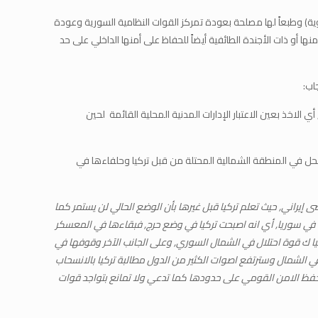
وية) وطبعاً لها مصلحة بعودة تمركز القوات النظامية السورية وعودة
 أو ذات الأجندة الطائفية أيضاً للحفاظ على أمنها الداخلي على حد
خذ بعين الاعتبار الإدارات المدنية المحلية القائمة لحين
حل في المنطقة الشمالية المحتلة من قبل تركيا وحلفاءها في
راني, حيث تعلم تركيا قبل غيرها بأن الوضع الحالي لن يستمر كما
ة في سوريا, أي انه اصبحت تركيا في وضع حرج, فبقاءها في المعسكر
يا ك قوة احتلال في الشمال السوري, وعلى الجانب الآخر وقوفها في
ي الشمال وسترتفع اصوات الكثير من الدول مطالبة تركيا بالانسحاب
لحفظ الامن القومي على حدودها كما تدعي ولا تمانع بتواجد قوات