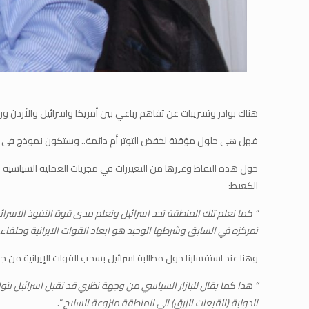
هناك بوادر وتسريبات عن تفاهم رباعي بين أمريكا واسرائيل والأردن و
فهل هي حلول مؤقتة لخفض التوتر أم دائمة.. وستكون نموذج في ال
الكعيط:
” كما نعلم تلك المنطقة تحد اسرائيل ونعلم مدى قوة النفوذ الاسرا
تمركزه في السابق وشرطها الوحيد هو ابعاد القوات الايرانية وحلفا
وهنا عند استفسارنا حول مطالبة اسرائيل بسحب القوات الإيرانية من جمي
” هذا كما يقال للبازار السياسي من وجهة نظري قد تقبل اسرائيل بت
الدولية (القبعات الزرق) الى المنطقة منزوعة السلاح
“.