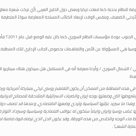
لمعارضة للنظام بحدية كما فعلت تركيا وبعض دول الخليج العربي (أي تركت شعرة معا
أردني الضعيف, وبنفس الوقت لإبعاد الكتائب المسلحة المعارضة سواءً المتطرفة منها
لجنوب عودة مؤسسات النظام السوري كما كان عليه الوضع قبل عام 2011؟ فأجاب:
 هي المسؤولة عن الأمن والتفاهمات بخصوص الجانب الإداري لتلك المنطقة, أي الا
ي / الشمال السوري / وأردنا معرفة أنه في المستقبل هل سيكون هناك سيناريو لل
يط:
في هذه المنطقة من الممكن أن يكون التفاهم روسي تركي بمباركة أمريكية ورضى إي
وطها التي وضعتها بوجه إيران والضربات الاسرائيلية المتلاحقة للمصالح الايراني
يل وهذا ما سيزيد عزلتها السياسية وتردي وضعها الاقتصادي, وعندها قد تصنف دول
ا غضب روسيا وايران وايضاً ستكون له عواقب اقتصادية وسياسية وسيزداد التوتر ف
لحفظ ماء الوجه والخلاص من هذه الورطة, وقد يكون الحل الذي ترضاه قوة ضامنة 
حماية الشعب”.