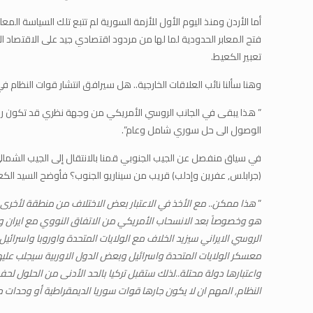
أما الأردن ومنذ اليوم الأول للأزمة السورية لم تتبع تلك السياسة ا
فتح المعابر الحدودية لما لها من مردود اقتصادي جيد على الاقتصاد ال
تعبير الكعيط.
وهنا سألنا نائب العلاقات الخارجية.. هل سيرافق انتشار قوات النظام في ا
” هذا يبقى في الجانب الروسي الأمريكي من وجهة نظري قد تكون روسيا
الوصول الى حل سوري شامل وعام”.
في سياق منفصل عن الجيب الجنوبي قمنا بالانتقال إلى الجيب الشمال
(جرابلس, عفرين وإدلب) قريب من سيناريو الجنوب؟ فأوضح السيد الكع
”
هذا ممكن.. مع الأخذ في الاعتبار بعض الاختلاف من منطقة لأخرى 
هو وخصوصاً بعد الانسحاب الأمريكي من الاتفاق النووي مع ايران وشر
الروسي الايراني سيزيد الخلاف مع الولايات المتحدة واوروبا واسرائ
معسكر الولايات المتحدة واسرائيل وبعض الدول الاوربية سيجلب عليه
واعتبارها دولة محتلة..لذلك ستقبل تركيا بالحد الأدنى من الحلول 
النظام, المهم ان لا يكون جارها قوات سوريا الديمقراطية أو وحدات 