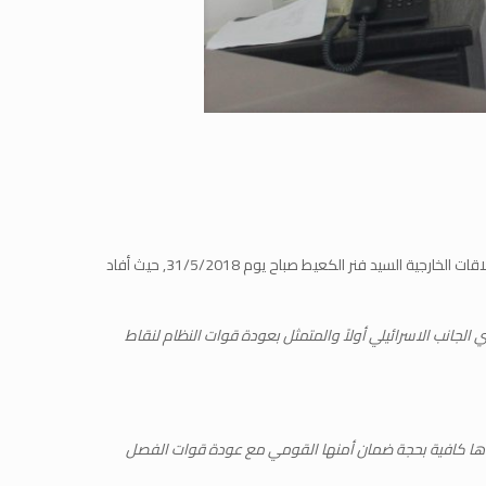
حول هذه النقاط وغيرها من التغييرات في مجريات العملية السياسية في مجمل مناطق سوريا أجرينا مقابلة صحفية مع نائب الرئاسة المشتركة لهيئة العلاقات الخارجية السيد فنر الكعيط صباح يوم 31/5/2018, حيث أفاد
جانب الاسرائيلي أولاً والمتمثل بعودة قوات النظام لنقاط
 تراها كافية بحجة ضمان أمنها القومي مع عودة قوات الفصل