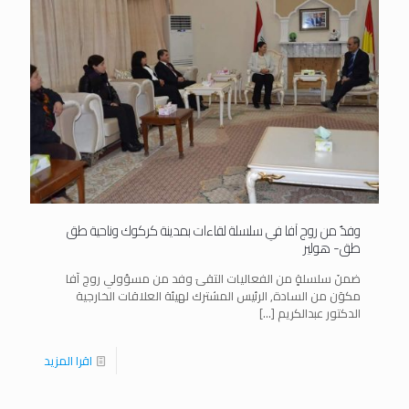
وفدٌ من روج آفا في سلسلة لقاءات بمدينة كركوك وناحية طق
طق- هولير
ضمنَ سلسلةٍ من الفعاليات التقىَ وفد من مسؤولي روج آفا
مكوَن من السادة, الرئيس المشترك لهيئة العلاقات الخارجية
الدكتور عبدالكريم
[…]
اقرا المزيد