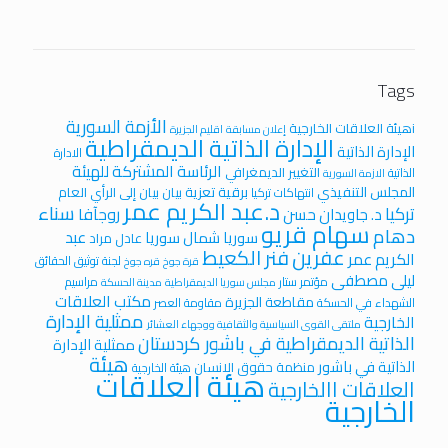
Tags
الأزمة السورية
iهيئة العلاقات الخارجية
إعلان مسابقة
اقليم الجزيرة
الإدارة الذاتية الديمقراطية
الإدارة الذاتية
الادارة
الرئاسة المشتركة للهيئة
التغيير الديمغرافي
الذاتية
الازمة السورية
المجلس التنفيذي
برقية تعزية
بيان
بيان إلى الرأي العام
انتهاكات تركيا
د.عبد الكريم عمر
سناء
تركيا
روجآفا
د. جاويدان حسن
سهام قريو
دهام
عبد
سوريا
شمال سوريا
عادل مراد
عفرين
فنر الكعيط
الكريم عمر
لجنة توثيق الحقائق
قرة جوخ
قره جوخ
ليلى مصطفى
مؤتمر ستار
مراسيم
مجلس سوريا الديمقراطية
مدينة الحسكة
مكتب العلاقات
مقاطعة الجزيرة
الشهداء في الحسكة
مقاومة العصر
ممثلية الإدارة
الخارجية
ملتقى القوى السياسية والثقافية ووجهاء العشائر
الذاتية الديمقراطية في باشور كردستان
ممثلية الإدارة
هيئة
الذاتية في باشور
منظمة حقوق الانسان
هيئة الخارجية
هيئة العلاقات
العلاقات االخارجية
الخارجية