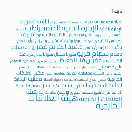
Tags
الأزمة السورية
iهيئة العلاقات الخارجية
إعلان مسابقة
اقليم الجزيرة
الإدارة الذاتية الديمقراطية
الإدارة الذاتية
الادارة
الرئاسة المشتركة للهيئة
التغيير الديمغرافي
الذاتية
الازمة السورية
المجلس التنفيذي
برقية تعزية
بيان
بيان إلى الرأي العام
انتهاكات تركيا
د.عبد الكريم عمر
سناء
تركيا
روجآفا
د. جاويدان حسن
سهام قريو
دهام
عبد
سوريا
شمال سوريا
عادل مراد
عفرين
فنر الكعيط
الكريم عمر
لجنة توثيق الحقائق
قرة جوخ
قره جوخ
ليلى مصطفى
مؤتمر ستار
مراسيم
مجلس سوريا الديمقراطية
مدينة الحسكة
مكتب العلاقات
مقاطعة الجزيرة
الشهداء في الحسكة
مقاومة العصر
ممثلية الإدارة
الخارجية
ملتقى القوى السياسية والثقافية ووجهاء العشائر
الذاتية الديمقراطية في باشور كردستان
ممثلية الإدارة
هيئة
الذاتية في باشور
منظمة حقوق الانسان
هيئة الخارجية
هيئة العلاقات
العلاقات االخارجية
الخارجية